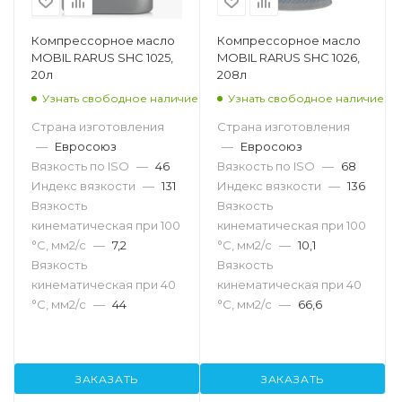
Компрессорное масло
Компрессорное масло
MOBIL RARUS SHC 1025,
MOBIL RARUS SHC 1026,
20л
208л
Узнать свободное наличие
Узнать свободное наличие
Страна изготовления
Страна изготовления
—
Евросоюз
—
Евросоюз
Вязкость по ISO
—
46
Вязкость по ISO
—
68
Индекс вязкости
—
131
Индекс вязкости
—
136
Вязкость
Вязкость
кинематическая при 100
кинематическая при 100
°С, мм2/с
—
7,2
°С, мм2/с
—
10,1
Вязкость
Вязкость
кинематическая при 40
кинематическая при 40
°С, мм2/с
—
44
°С, мм2/с
—
66,6
ЗАКАЗАТЬ
ЗАКАЗАТЬ