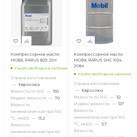
Компрессорное масло
Компрессорное масло
MOBIL RARUS 829, 20л
MOBIL RARUS SHC 1024,
208л
Узнать свободное наличие
Узнать свободное наличие
Страна изготовления
Страна изготовления
—
Евросоюз
—
Евросоюз
Вязкость по ISO
—
150
Вязкость по ISO
—
32
Индекс вязкости
—
70
Индекс вязкости
—
127
Вязкость
Вязкость
кинематическая при 100
кинематическая при 100
°С, мм2/с
—
13,2
°С, мм2/с
—
5,7
Вязкость
Вязкость
кинематическая при 40