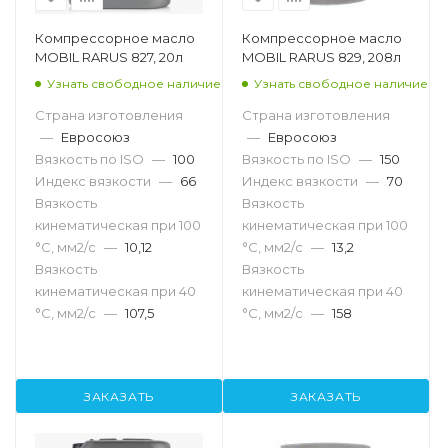
Компрессорное масло
Компрессорное масло
MOBIL RARUS 827, 20л
MOBIL RARUS 829, 208л
Узнать свободное наличие
Узнать свободное наличие
Страна изготовления
Страна изготовления
—
Евросоюз
—
Евросоюз
Вязкость по ISO
—
100
Вязкость по ISO
—
150
Индекс вязкости
—
66
Индекс вязкости
—
70
Вязкость
Вязкость
кинематическая при 100
кинематическая при 100
°С, мм2/с
—
10,12
°С, мм2/с
—
13,2
Вязкость
Вязкость
кинематическая при 40
кинематическая при 40
°С, мм2/с
—
107,5
°С, мм2/с
—
158
ЗАКАЗАТЬ
ЗАКАЗАТЬ