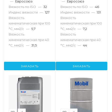
—
Евросоюз
—
Евросоюз
Вязкость по ISO
—
32
Вязкость по ISO
—
46
Индекс вязкости
—
127
Индекс вязкости
—
131
Вязкость
Вязкость
кинематическая при 100
кинематическая при 100
°С, мм2/с
—
5,7
°С, мм2/с
—
7,2
Вязкость
Вязкость
кинематическая при 40
кинематическая при 40
°С, мм2/с
—
31,5
°С, мм2/с
—
44
ЗАКАЗАТЬ
ЗАКАЗАТЬ