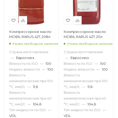
Компрессорное масло
Компрессорное масло
MOBIL RARUS 427, 208л
MOBIL RARUS 427, 20л
Узнать свободное наличие
Узнать свободное наличие
Страна изготовления
Страна изготовления
—
Евросоюз
—
Евросоюз
Вязкость по ISO
—
100
Вязкость по ISO
—
100
Индекс вязкости
—
100
Индекс вязкости
—
100
Вязкость
Вязкость
кинематическая при 100
кинематическая при 100
°С, мм2/с
—
11,6
°С, мм2/с
—
11,6
Вязкость
Вязкость
кинематическая при 40
кинематическая при 40
°С, мм2/с
—
104,6
°С, мм2/с
—
104,6
Тип жидкости по ISO
—
Тип жидкости по ISO
—
VDL
VDL