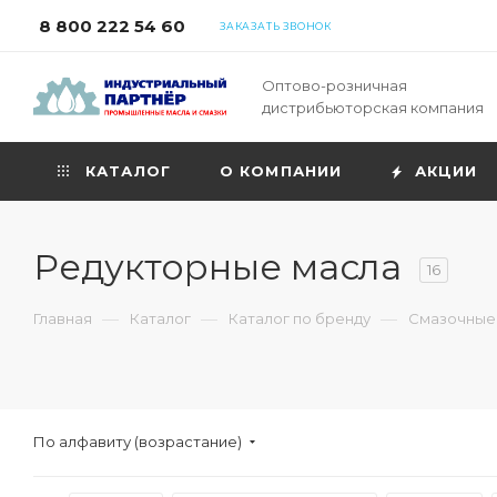
8 800 222 54 60
ЗАКАЗАТЬ ЗВОНОК
Оптово-розничная
дистрибьюторская компания
КАТАЛОГ
О КОМПАНИИ
АКЦИИ
Редукторные масла
16
—
—
—
Главная
Каталог
Каталог по бренду
Смазочные 
По алфавиту (возрастание)