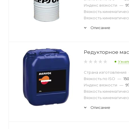
Индекс вязкости
—
9
Вязкость кинематическ
Вязкость кинематическ
Описание
Редукторное масл
Узнат
Страна изготовления
Вязкость по ISO
—
15
Индекс вязкости
—
9
Вязкость кинематическ
Вязкость кинематическ
Описание