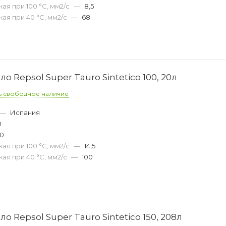
ая при 100 °С, мм2/с
—
8,5
ая при 40 °С, мм2/с
—
68
о Repsol Super Tauro Sintetico 100, 20л
ь свободное наличие
—
Испания
0
50
ая при 100 °С, мм2/с
—
14,5
ая при 40 °С, мм2/с
—
100
о Repsol Super Tauro Sintetico 150, 208л