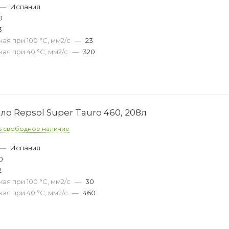
—
Испания
0
3
ая при 100 °С, мм2/с
—
23
ая при 40 °С, мм2/с
—
320
о Repsol Super Tauro 460, 208л
ь свободное наличие
—
Испания
0
2
ая при 100 °С, мм2/с
—
30
ая при 40 °С, мм2/с
—
460