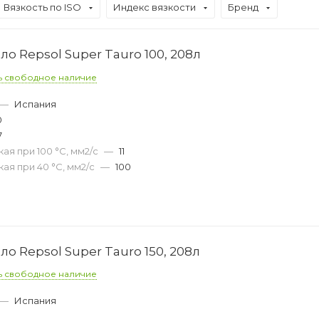
Вязкость по ISO
Индекс вязкости
Бренд
о Repsol Super Tauro 100, 208л
ь свободное наличие
—
Испания
0
7
ая при 100 °С, мм2/с
—
11
ая при 40 °С, мм2/с
—
100
о Repsol Super Tauro 150, 208л
ь свободное наличие
—
Испания
0