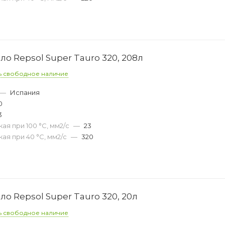
о Repsol Super Tauro 320, 208л
ь свободное наличие
—
Испания
0
3
ая при 100 °С, мм2/с
—
23
ая при 40 °С, мм2/с
—
320
о Repsol Super Tauro 320, 20л
ь свободное наличие