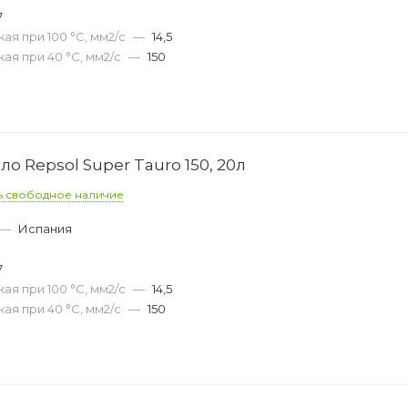
7
ая при 100 °С, мм2/с
—
14,5
ая при 40 °С, мм2/с
—
150
о Repsol Super Tauro 150, 20л
ь свободное наличие
—
Испания
0
7
ая при 100 °С, мм2/с
—
14,5
ая при 40 °С, мм2/с
—
150