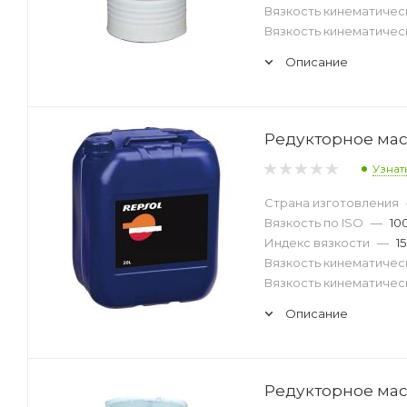
Вязкость кинематическ
Вязкость кинематическ
Описание
Редукторное масл
Узнат
Страна изготовления
Вязкость по ISO
—
10
Индекс вязкости
—
1
Вязкость кинематическ
Вязкость кинематическ
Описание
Редукторное масл