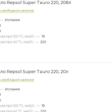
о Repsol Super Tauro 220, 208л
ь свободное наличие
—
Испания
0
5
ая при 100 °С, мм2/с
—
19
ая при 40 °С, мм2/с
—
220
о Repsol Super Tauro 220, 20л
ь свободное наличие
—
Испания
0
5
ая при 100 °С, мм2/с
—
19
ая при 40 °С, мм2/с
—
220