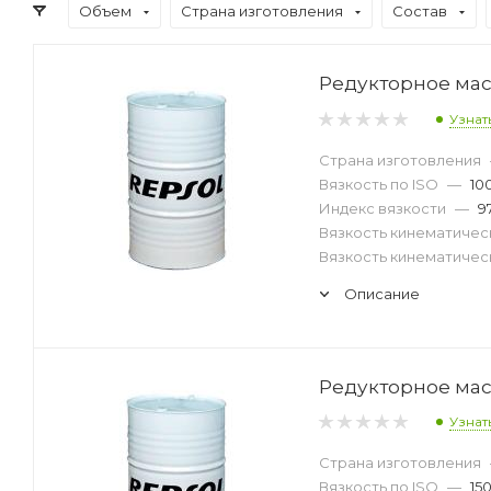
Объем
Страна изготовления
Состав
Редукторное масл
Узнат
Страна изготовления
Вязкость по ISO
—
10
Индекс вязкости
—
9
Вязкость кинематическ
Вязкость кинематическ
Описание
Редукторное масл
Узнат
Страна изготовления
Вязкость по ISO
—
15