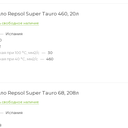
о Repsol Super Tauro 460, 20л
ь свободное наличие
—
Испания
0
2
ая при 100 °С, мм2/с
—
30
ая при 40 °С, мм2/с
—
460
о Repsol Super Tauro 68, 208л
ь свободное наличие
—
Испания
8