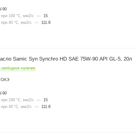
-90
при 100 °С, мм2/с
—
15
при 40 °С, мм2/с
—
111.8
асло Samic Syn Synchro HD SAE 75W-90 API GL-5, 20л
ь свободное наличие
ОАЭ
-90
при 100 °С, мм2/с
—
15
при 40 °С, мм2/с
—
111.8