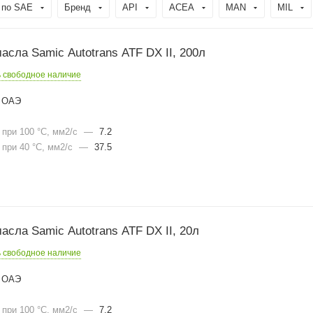
 по SAE
Бренд
API
ACEA
MAN
MIL
сла Samic Autotrans ATF DX II, 200л
ь свободное наличие
ОАЭ
при 100 °С, мм2/с
—
7.2
при 40 °С, мм2/с
—
37.5
сла Samic Autotrans ATF DX II, 20л
ь свободное наличие
ОАЭ
при 100 °С, мм2/с
—
7.2