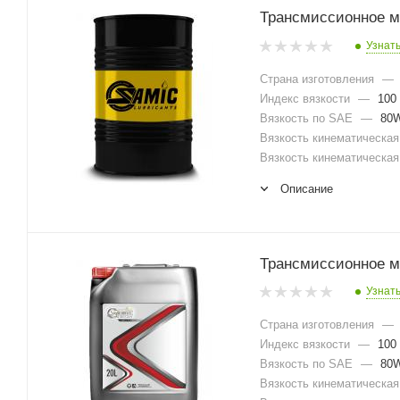
Трансмиссионное ма
Узнат
Страна изготовления
—
Индекс вязкости
—
100
Вязкость по SAE
—
80W
Вязкость кинематическая 
Вязкость кинематическая 
Описание
Трансмиссионное ма
Узнат
Страна изготовления
—
Индекс вязкости
—
100
Вязкость по SAE
—
80W
Вязкость кинематическая 