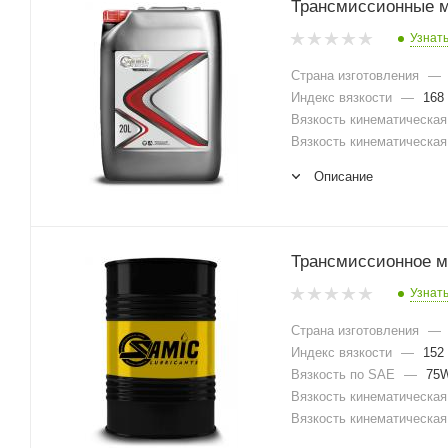
Трансмиссионные ма
Узнат
Страна изготовления
—
Индекс вязкости
—
168
Вязкость кинематическая 
Вязкость кинематическая 
Описание
Трансмиссионное м
Узнат
Страна изготовления
—
Индекс вязкости
—
152
Вязкость по SAE
—
75W
Вязкость кинематическая 
Вязкость кинематическая 