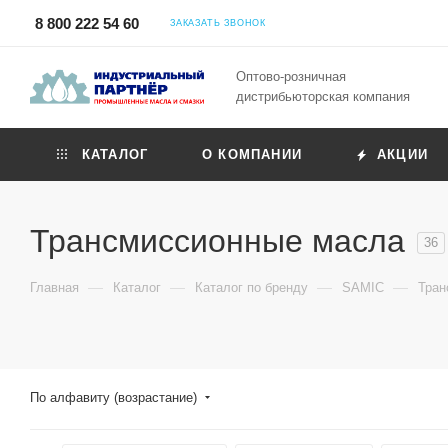
8 800 222 54 60
ЗАКАЗАТЬ ЗВОНОК
Оптово-розничная
дистрибьюторская компания
КАТАЛОГ
О КОМПАНИИ
АКЦИИ
Трансмиссионные масла
36
—
—
—
—
Главная
Каталог
Каталог по бренду
SAMIC
Тран
По алфавиту (возрастание)