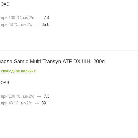
ОАЭ
при 100 °С, мм2/с
—
7.4
при 40 °С, мм2/с
—
35.8
сла Samic Multi Transyn ATF DX IIIH, 200л
ь свободное наличие
ОАЭ
при 100 °С, мм2/с
—
7.3
при 40 °С, мм2/с
—
39