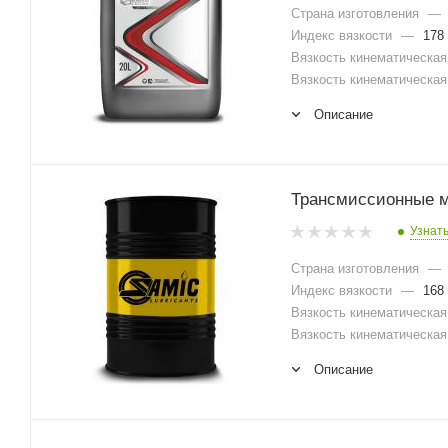
Страна изготовления
—
Индекс вязкости
—
178
Вязкость кинематическая 
Вязкость кинематическая 
Описание
Трансмиссионные ма
Узнат
Страна изготовления
—
Индекс вязкости
—
168
Вязкость кинематическая 
Вязкость кинематическая 
Описание