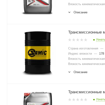
Вязкость кинематическая 
Описание
Трансмиссионные ма
Узнат
Страна изготовления
—
Индекс вязкости
—
178
Вязкость кинематическая 
Вязкость кинематическая 
Описание
Трансмиссионные ма
Узнат