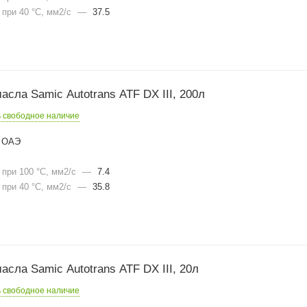
при 40 °С, мм2/с
—
37.5
сла Samic Autotrans ATF DX III, 200л
ь свободное наличие
ОАЭ
при 100 °С, мм2/с
—
7.4
при 40 °С, мм2/с
—
35.8
сла Samic Autotrans ATF DX III, 20л
ь свободное наличие