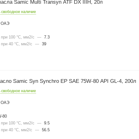
сла Samic Multi Transyn ATF DX IIIH, 20л
ь свободное наличие
ОАЭ
при 100 °С, мм2/с
—
7.3
при 40 °С, мм2/с
—
39
асло Samic Syn Synchro EP SAE 75W-80 API GL-4, 200л
ь свободное наличие
ОАЭ
-80
при 100 °С, мм2/с
—
9.5
при 40 °С, мм2/с
—
56.5