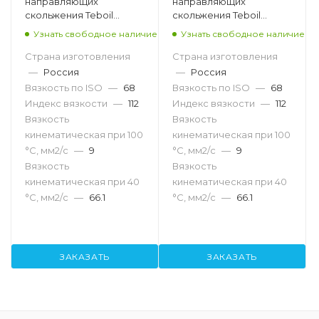
направляющих
направляющих
скольжения Teboil
скольжения Teboil
Slideway 68, 20л
Slideway 68, 216.5л
Узнать свободное наличие
Узнать свободное наличие
Страна изготовления
Страна изготовления
—
Россия
—
Россия
Вязкость по ISO
—
68
Вязкость по ISO
—
68
Индекс вязкости
—
112
Индекс вязкости
—
112
Вязкость
Вязкость
кинематическая при 100
кинематическая при 100
°С, мм2/с
—
9
°С, мм2/с
—
9
Вязкость
Вязкость
кинематическая при 40
кинематическая при 40
°С, мм2/с
—
66.1
°С, мм2/с
—
66.1
ЗАКАЗАТЬ
ЗАКАЗАТЬ