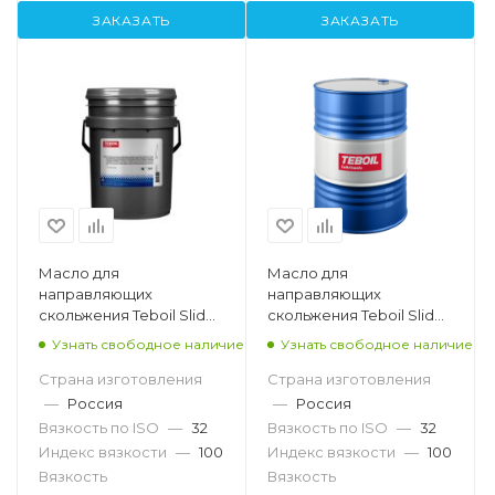
ЗАКАЗАТЬ
ЗАКАЗАТЬ
Масло для
Масло для
направляющих
направляющих
скольжения Teboil Slide
скольжения Teboil Slide
32, 20л
32, 216.5л
Узнать свободное наличие
Узнать свободное наличие
Страна изготовления
Страна изготовления
—
Россия
—
Россия
Вязкость по ISO
—
32
Вязкость по ISO
—
32
Индекс вязкости
—
100
Индекс вязкости
—
100
Вязкость
Вязкость