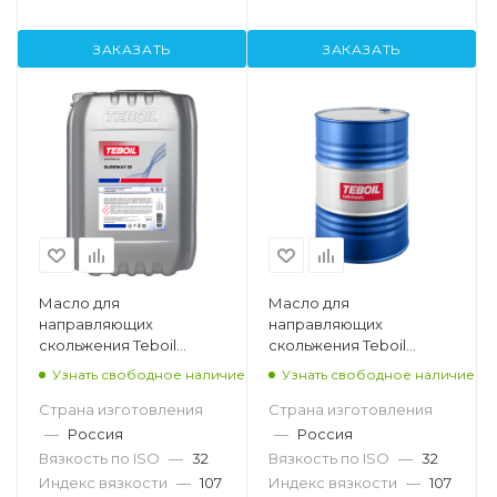
ЗАКАЗАТЬ
ЗАКАЗАТЬ
Масло для
Масло для
направляющих
направляющих
скольжения Teboil
скольжения Teboil
Slideway 32, 20л
Slideway 32, 216.5л
Узнать свободное наличие
Узнать свободное наличие
Страна изготовления
Страна изготовления
—
Россия
—
Россия
Вязкость по ISO
—
32
Вязкость по ISO
—
32
Индекс вязкости
—
107
Индекс вязкости
—
107