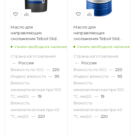
Масло для
Масло для
направляющих
направляющих
скольжения Teboil Slide
скольжения Teboil Slide
220, 20л
220, 216.5л
Узнать свободное наличие
Узнать свободное наличие
Страна изготовления
Страна изготовления
—
Россия
—
Россия
Вязкость по ISO
—
220
Вязкость по ISO
—
220
Индекс вязкости
—
95
Индекс вязкости
—
95
Вязкость
Вязкость
кинематическая при 100
кинематическая при 100
°С, мм2/с
—
19
°С, мм2/с
—
19
Вязкость
Вязкость
кинематическая при 40
кинематическая при 40
°С, мм2/с
—
220
°С, мм2/с
—
220