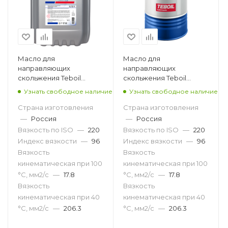
Масло для
Масло для
направляющих
направляющих
скольжения Teboil
скольжения Teboil
Slideway 220, 20л
Slideway 220, 216.5л
Узнать свободное наличие
Узнать свободное наличие
Страна изготовления
Страна изготовления
—
Россия
—
Россия
Вязкость по ISO
—
220
Вязкость по ISO
—
220
Индекс вязкости
—
96
Индекс вязкости
—
96
Вязкость
Вязкость
кинематическая при 100
кинематическая при 100
°С, мм2/с
—
17.8
°С, мм2/с
—
17.8
Вязкость
Вязкость
кинематическая при 40
кинематическая при 40
°С, мм2/с
—
206.3
°С, мм2/с
—
206.3