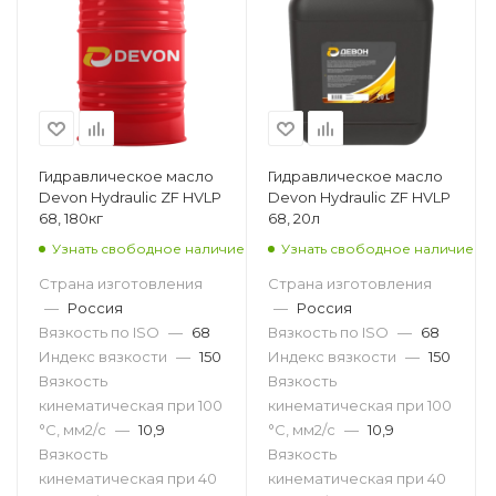
Гидравлическое масло
Гидравлическое масло
Devon Hydraulic ZF HVLP
Devon Hydraulic ZF HVLP
68, 180кг
68, 20л
Узнать свободное наличие
Узнать свободное наличие
Страна изготовления
Страна изготовления
—
Россия
—
Россия
Вязкость по ISO
—
68
Вязкость по ISO
—
68
Индекс вязкости
—
150
Индекс вязкости
—
150
Вязкость
Вязкость
кинематическая при 100
кинематическая при 100
°С, мм2/с
—
10,9
°С, мм2/с
—
10,9
Вязкость
Вязкость
кинематическая при 40
кинематическая при 40