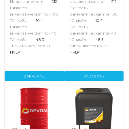
Индекс вязкости
—
212
Индекс вязкости
—
212
Вязкость
Вязкость
кинематическая при 100
кинематическая при 100
°С, мм2/с
—
10.4
°С, мм2/с
—
10.4
Вязкость
Вязкость
кинематическая при 40
кинематическая при 40
°С, мм2/с
—
48.3
°С, мм2/с
—
48.3
Тип жидкости по ISO
—
Тип жидкости по ISO
—
HVLP
HVLP
ЗАКАЗАТЬ
ЗАКАЗАТЬ