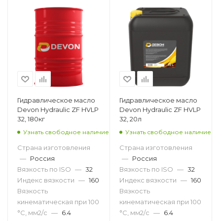
Гидравлическое масло
Гидравлическое масло
Devon Hydraulic ZF HVLP
Devon Hydraulic ZF HVLP
32, 180кг
32, 20л
Узнать свободное наличие
Узнать свободное наличие
Страна изготовления
Страна изготовления
—
Россия
—
Россия
Вязкость по ISO
—
32
Вязкость по ISO
—
32
Индекс вязкости
—
160
Индекс вязкости
—
160
Вязкость
Вязкость
кинематическая при 100
кинематическая при 100
°С, мм2/с
—
6.4
°С, мм2/с
—
6.4