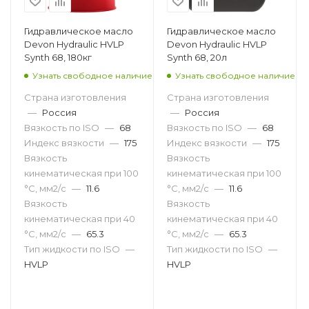
Гидравлическое масло
Гидравлическое масло
Devon Hydraulic HVLP
Devon Hydraulic HVLP
Synth 68, 180кг
Synth 68, 20л
Узнать свободное наличие
Узнать свободное наличие
Страна изготовления
Страна изготовления
—
Россия
—
Россия
Вязкость по ISO
—
68
Вязкость по ISO
—
68
Индекс вязкости
—
175
Индекс вязкости
—
175
Вязкость
Вязкость
кинематическая при 100
кинематическая при 100
°С, мм2/с
—
11.6
°С, мм2/с
—
11.6
Вязкость
Вязкость
кинематическая при 40
кинематическая при 40
°С, мм2/с
—
65.3
°С, мм2/с
—
65.3
Тип жидкости по ISO
—
Тип жидкости по ISO
—
HVLP
HVLP