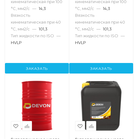
кинематическая при 100
кинематическая при 100
°С, мм2/с
—
14,3
°С, мм2/с
—
14,3
Вязкость
Вязкость
кинематическая при 40
кинематическая при 40
°С, мм2/с
—
101,3
°С, мм2/с
—
101,3
Тип жидкости по ISO
—
Тип жидкости по ISO
—
HVLP
HVLP
ЗАКАЗАТЬ
ЗАКАЗАТЬ