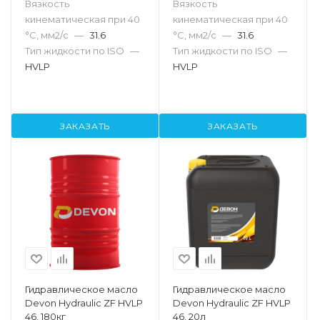
Вязкость
Вязкость
кинематическая при 40
кинематическая при 40
°С, мм2/с
—
31.6
°С, мм2/с
—
31.6
Тип жидкости по ISO
—
Тип жидкости по ISO
—
HVLP
HVLP
ЗАКАЗАТЬ
ЗАКАЗАТЬ
Гидравлическое масло
Гидравлическое масло
Devon Hydraulic ZF HVLP
Devon Hydraulic ZF HVLP
46, 180кг
46, 20л