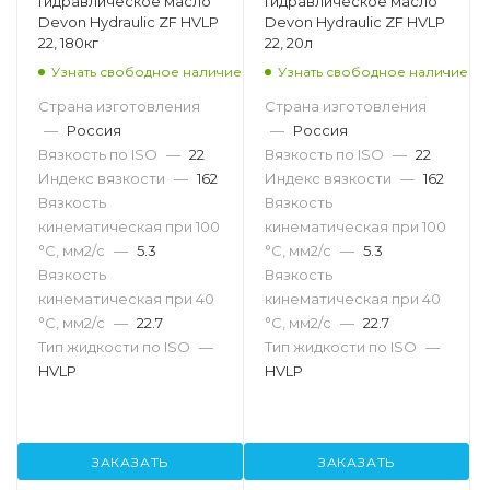
Гидравлическое масло
Гидравлическое масло
Devon Hydraulic ZF HVLP
Devon Hydraulic ZF HVLP
22, 180кг
22, 20л
Узнать свободное наличие
Узнать свободное наличие
Страна изготовления
Страна изготовления
—
Россия
—
Россия
Вязкость по ISO
—
22
Вязкость по ISO
—
22
Индекс вязкости
—
162
Индекс вязкости
—
162
Вязкость
Вязкость
кинематическая при 100
кинематическая при 100
°С, мм2/с
—
5.3
°С, мм2/с
—
5.3
Вязкость
Вязкость
кинематическая при 40
кинематическая при 40
°С, мм2/с
—
22.7
°С, мм2/с
—
22.7
Тип жидкости по ISO
—
Тип жидкости по ISO
—
HVLP
HVLP
ЗАКАЗАТЬ
ЗАКАЗАТЬ