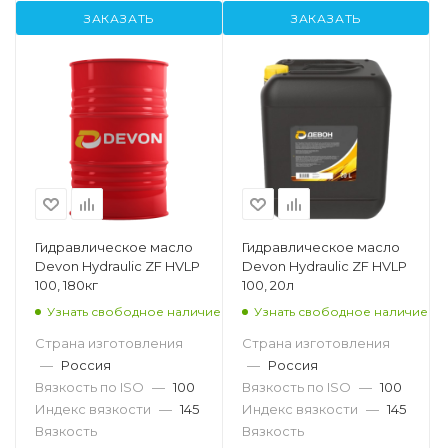
ЗАКАЗАТЬ
ЗАКАЗАТЬ
Гидравлическое масло
Гидравлическое масло
Devon Hydraulic ZF HVLP
Devon Hydraulic ZF HVLP
100, 180кг
100, 20л
Узнать свободное наличие
Узнать свободное наличие
Страна изготовления
Страна изготовления
—
Россия
—
Россия
Вязкость по ISO
—
100
Вязкость по ISO
—
100
Индекс вязкости
—
145
Индекс вязкости
—
145
Вязкость
Вязкость