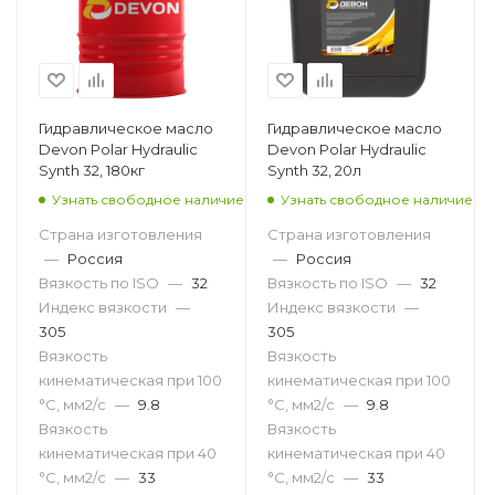
Гидравлическое масло
Гидравлическое масло
Devon Polar Hydraulic
Devon Polar Hydraulic
Synth 32, 180кг
Synth 32, 20л
Узнать свободное наличие
Узнать свободное наличие
Страна изготовления
Страна изготовления
—
Россия
—
Россия
Вязкость по ISO
—
32
Вязкость по ISO
—
32
Индекс вязкости
—
Индекс вязкости
—
305
305
Вязкость
Вязкость
кинематическая при 100
кинематическая при 100
°С, мм2/с
—
9.8
°С, мм2/с
—
9.8
Вязкость
Вязкость
кинематическая при 40
кинематическая при 40
°С, мм2/с
—
33
°С, мм2/с
—
33