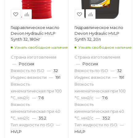
Гидравлическое масло
Гидравлическое масло
Devon Hydraulic HVLP
Devon Hydraulic HVLP
Synth 32, 180кг
Synth 32, 20л
Узнать свободное наличие
Узнать свободное наличие
Страна изготовления
Страна изготовления
—
Россия
—
Россия
Вязкость по ISO
—
32
Вязкость по ISO
—
32
Индекс вязкости
—
191
Индекс вязкости
—
191
Вязкость
Вязкость
кинематическая при 100
кинематическая при 100
°С, мм2/с
—
7.6
°С, мм2/с
—
7.6
Вязкость
Вязкость
кинематическая при 40
кинематическая при 40
°С, мм2/с
—
35.2
°С, мм2/с
—
35.2
Тип жидкости по ISO
—
Тип жидкости по ISO
—
HVLP
HVLP