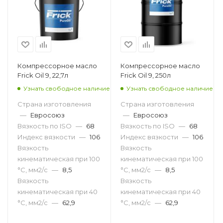
Компрессорное масло
Компрессорное масло
Frick Oil 9, 22,7л
Frick Oil 9, 250л
Узнать свободное наличие
Узнать свободное наличие
Страна изготовления
Страна изготовления
—
Евросоюз
—
Евросоюз
Вязкость по ISO
—
68
Вязкость по ISO
—
68
Индекс вязкости
—
106
Индекс вязкости
—
106
Вязкость
Вязкость
кинематическая при 100
кинематическая при 100
°С, мм2/с
—
8,5
°С, мм2/с
—
8,5
Вязкость
Вязкость
кинематическая при 40
кинематическая при 40
°С, мм2/с
—
62,9
°С, мм2/с
—
62,9