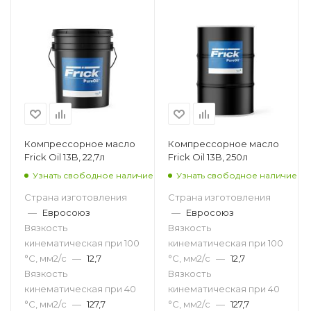
Компрессорное масло
Компрессорное масло
Frick Oil 13B, 22,7л
Frick Oil 13B, 250л
Узнать свободное наличие
Узнать свободное наличие
Страна изготовления
Страна изготовления
—
Евросоюз
—
Евросоюз
Вязкость
Вязкость
кинематическая при 100
кинематическая при 100
°С, мм2/с
—
12,7
°С, мм2/с
—
12,7
Вязкость
Вязкость
кинематическая при 40
кинематическая при 40
°С, мм2/с
—
127,7
°С, мм2/с
—
127,7