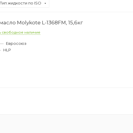
Тип жидкости по ISO
асло Molykote L-1368FM, 15,6кг
ь свободное наличие
—
Евросоюз
—
HLP