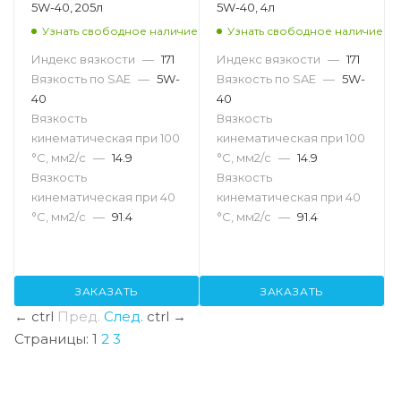
5W-40, 205л
5W-40, 4л
Узнать свободное наличие
Узнать свободное наличие
Индекс вязкости
—
171
Индекс вязкости
—
171
Вязкость по SAE
—
5W-
Вязкость по SAE
—
5W-
40
40
Вязкость
Вязкость
кинематическая при 100
кинематическая при 100
°С, мм2/с
—
14.9
°С, мм2/с
—
14.9
Вязкость
Вязкость
кинематическая при 40
кинематическая при 40
°С, мм2/с
—
91.4
°С, мм2/с
—
91.4
ЗАКАЗАТЬ
ЗАКАЗАТЬ
←
ctrl
Пред.
След.
ctrl
→
Страницы:
1
2
3