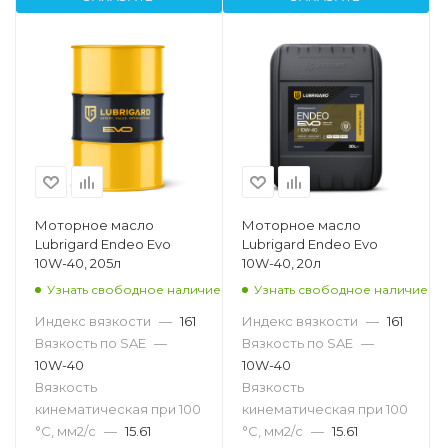
Моторное масло
Моторное масло
Lubrigard Endeo Evo
Lubrigard Endeo Evo
10W-40, 205л
10W-40, 20л
Узнать свободное наличие
Узнать свободное наличие
Индекс вязкости
—
161
Индекс вязкости
—
161
Вязкость по SAE
—
Вязкость по SAE
—
10W-40
10W-40
Вязкость
Вязкость
кинематическая при 100
кинематическая при 100
°С, мм2/с
—
15.61
°С, мм2/с
—
15.61