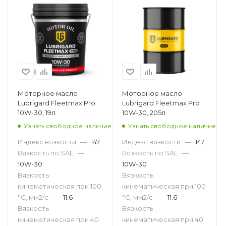
Моторное масло
Моторное масло
Lubrigard Fleetmax Pro
Lubrigard Fleetmax Pro
10W-30, 19л
10W-30, 205л
Узнать свободное наличие
Узнать свободное наличие
Индекс вязкости
—
147
Индекс вязкости
—
147
Вязкость по SAE
—
Вязкость по SAE
—
10W-30
10W-30
Вязкость
Вязкость
кинематическая при 100
кинематическая при 100
°С, мм2/с
—
11.6
°С, мм2/с
—
11.6
Вязкость
Вязкость
кинематическая при 40
кинематическая при 40