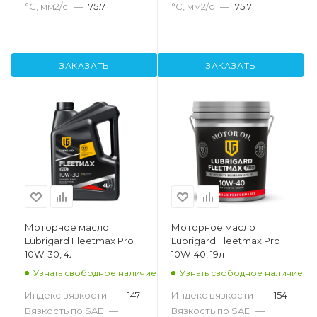
°С, мм2/с
—
75.7
°С, мм2/с
—
75.7
ЗАКАЗАТЬ
ЗАКАЗАТЬ
Моторное масло
Моторное масло
Lubrigard Fleetmax Pro
Lubrigard Fleetmax Pro
10W-30, 4л
10W-40, 19л
Узнать свободное наличие
Узнать свободное наличие
Индекс вязкости
—
147
Индекс вязкости
—
154
Вязкость по SAE
—
Вязкость по SAE
—