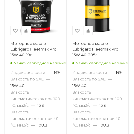
Моторное масло
Моторное масло
Lubrigard Fleetmax Pro
Lubrigard Fleetmax Pro
15W-40, 19л
15W-40, 205л
Узнать свободное наличие
Узнать свободное наличие
Индекс вязкости
—
149
Индекс вязкости
—
149
Вязкость по SAE
—
Вязкость по SAE
—
15W-40
15W-40
Вязкость
Вязкость
кинематическая при 100
кинематическая при 100
°С, мм2/с
—
15.3
°С, мм2/с
—
15.3
Вязкость
Вязкость
кинематическая при 40
кинематическая при 40
°С, мм2/с
—
108.3
°С, мм2/с
—
108.3