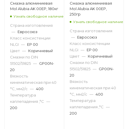
Смазка алюминиевая
Смазка алюминиевая
Mol Alubia AK 00EP, 180кг
Mol Alubia AK 00EP,
250гр
Узнать свободное наличие
Узнать свободное наличие
Страна изготовления
Страна изготовления
—
Евросоюз
—
Евросоюз
Класс консистенции
Класс консистенции
NLGI
—
EP 00
NLGI
—
EP 00
Цвет
—
Коричневый
Цвет
—
Коричневый
Смазки по DIN
Смазки по DIN
51502/51825
—
GP00N-
51502/51825
—
GP00N-
20
20
Вязкость
Вязкость
кинематическая при 40
кинематическая при 40
°С, мм2/с
—
400
°С, мм2/с
—
400
Температура
Температура
каплепадения ,°C
—
каплепадения ,°C
—
200
200