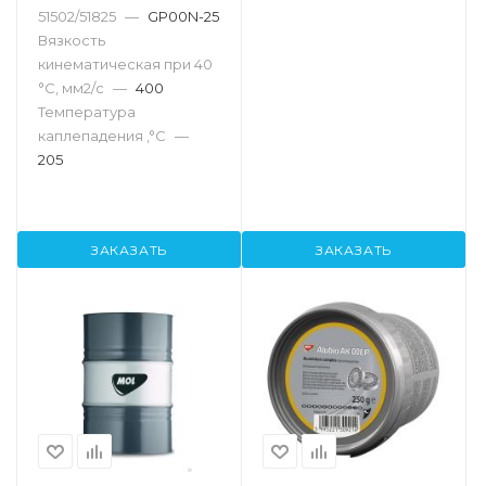
51502/51825
—
GP00N-25
Вязкость
кинематическая при 40
°С, мм2/с
—
400
Температура
каплепадения ,°C
—
205
ЗАКАЗАТЬ
ЗАКАЗАТЬ