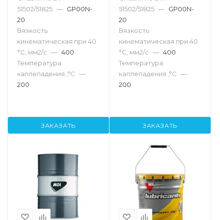
51502/51825
—
GP00N-
51502/51825
—
GP00N-
20
20
Вязкость
Вязкость
кинематическая при 40
кинематическая при 40
°С, мм2/с
—
400
°С, мм2/с
—
400
Температура
Температура
каплепадения ,°C
—
каплепадения ,°C
—
200
200
ЗАКАЗАТЬ
ЗАКАЗАТЬ