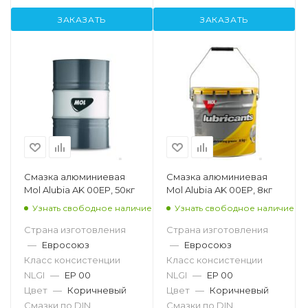
ЗАКАЗАТЬ
ЗАКАЗАТЬ
Смазка алюминиевая
Смазка алюминиевая
Mol Alubia AK 00EP, 50кг
Mol Alubia AK 00EP, 8кг
Узнать свободное наличие
Узнать свободное наличие
Страна изготовления
Страна изготовления
—
Евросоюз
—
Евросоюз
Класс консистенции
Класс консистенции
NLGI
—
EP 00
NLGI
—
EP 00
Цвет
—
Коричневый
Цвет
—
Коричневый
Смазки по DIN
Смазки по DIN