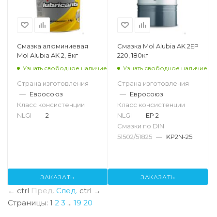
Смазка алюминиевая
Смазка Mol Alubia AK 2EP
Mol Alubia AK 2, 8кг
220, 180кг
Узнать свободное наличие
Узнать свободное наличие
Страна изготовления
Страна изготовления
—
Евросоюз
—
Евросоюз
Класс консистенции
Класс консистенции
NLGI
—
2
NLGI
—
EP 2
Смазки по DIN
51502/51825
—
KP2N-25
ЗАКАЗАТЬ
ЗАКАЗАТЬ
←
ctrl
Пред.
След.
ctrl
→
Страницы:
1
2
3
...
19
20