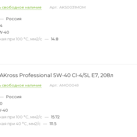
ь свободное наличие
Арт.: AKS0031MOM
—
Россия
34
W-40
ая при 100 °С, мм2/с
—
14.8
Kross Professional 5W-40 CI-4/SL E7, 208л
ь свободное наличие
Арт.: AMO0049
—
Россия
50
W-40
ая при 100 °С, мм2/с
—
15.72
ая при 40 °С, мм2/с
—
111.5