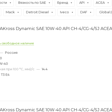
ости
Вязкость по SAE
Бренд
API
ACEA
Mack
Detroit Diesel
Iveco
DAF
Global (
Kross Dynamic SAE 10W-40 API CH-4/CG-4/SJ ACEA
ь свободное наличие
—
Россия
50
W-40
ая при 100 °С, мм2/с
—
14.4
 T3 E4
Kross Dynamic SAE 10W-40 API CH-4/CG-4/SJ ACEA