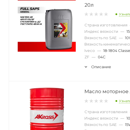
20л
Узнат
Страна изготовления
Индекс вязкости
—
1
Вязкость по SAE
—
10
Вязкость кинематическ
Iveco
—
18-1804 Classe
ZF
—
04C
Описание
Масло моторное A
Узнат
Страна изготовления
Индекс вязкости
—
1
Вязкость по SAE
—
15