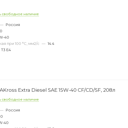
ь свободное наличие
—
Россия
50
W-40
ая при 100 °С, мм2/с
—
14.4
 T3 E4
Kross Extra Diesel SAE 15W-40 CF/CD/SF, 208л
ь свободное наличие
—
Россия
00
W-40