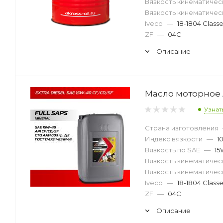
Вязкость кинематическ
Вязкость кинематическ
Iveco
—
18-1804 Classe
ZF
—
04C
Описание
Масло моторное A
Узнат
Страна изготовления
Индекс вязкости
—
1
Вязкость по SAE
—
15
Вязкость кинематическ
Вязкость кинематическ
Iveco
—
18-1804 Classe
ZF
—
04C
Описание