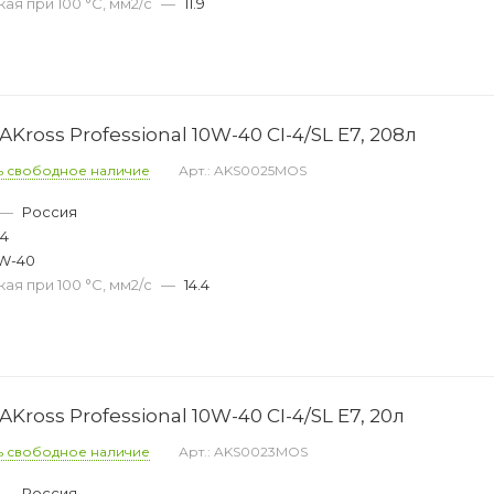
ая при 100 °С, мм2/с
—
11.9
ross Professional 10W-40 CI-4/SL E7, 208л
ь свободное наличие
Арт.: AKS0025MOS
—
Россия
44
W-40
ая при 100 °С, мм2/с
—
14.4
ross Professional 10W-40 CI-4/SL E7, 20л
ь свободное наличие
Арт.: AKS0023MOS
—
Россия