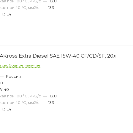
ая при 100 °С, мм2/с
—
13.8
ая при 40 °С, мм2/с
—
133
 T3 E4
Kross Extra Diesel SAE 15W-40 CF/CD/SF, 20л
ь свободное наличие
—
Россия
00
W-40
ая при 100 °С, мм2/с
—
13.8
ая при 40 °С, мм2/с
—
133
 T3 E4