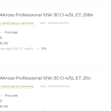
ross Professional 10W-30 CI-4/SL E7, 208л
ь свободное наличие
Арт.: AKS0042MOS
—
Россия
45
W-30
ая при 100 °С, мм2/с
—
11.9
ross Professional 10W-30 CI-4/SL E7, 20л
ь свободное наличие
Арт.: AKS0040MOS
—
Россия
45
W-30