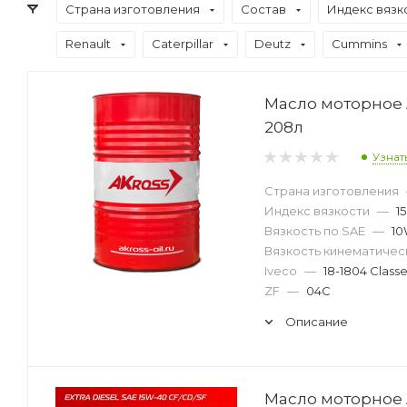
Страна изготовления
Состав
Индекс вязк
Renault
Caterpillar
Deutz
Cummins
Масло моторное A
208л
Узнат
Страна изготовления
Индекс вязкости
—
1
Вязкость по SAE
—
10
Вязкость кинематическ
Iveco
—
18-1804 Classe
ZF
—
04C
Описание
Масло моторное A