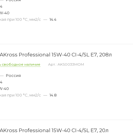
44
W-40
ая при 100 °С, мм2/с
—
14.4
ross Professional 15W-40 CI-4/SL E7, 208л
ь свободное наличие
Арт.: AKS0033MOM
—
Россия
34
W-40
ая при 100 °С, мм2/с
—
14.8
ross Professional 15W-40 CI-4/SL E7, 20л