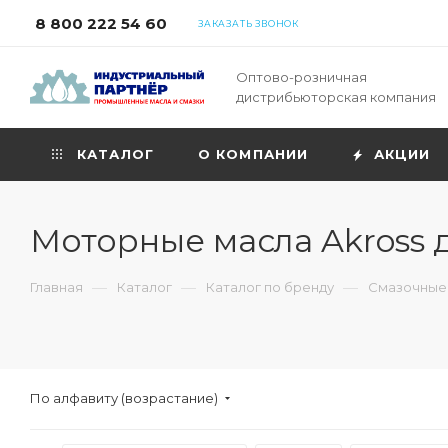
8 800 222 54 60
ЗАКАЗАТЬ ЗВОНОК
Оптово-розничная
дистрибьюторская компания
КАТАЛОГ
О КОМПАНИИ
АКЦИИ
Моторные масла Akross 
—
—
—
Главная
Каталог
Каталог по бренду
Смазочные 
По алфавиту (возрастание)