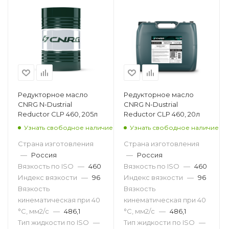
Редукторное масло
Редукторное масло
CNRG N-Dustrial
CNRG N-Dustrial
Reductor CLP 460, 205л
Reductor CLP 460, 20л
Узнать свободное наличие
Узнать свободное наличие
Страна изготовления
Страна изготовления
—
Россия
—
Россия
Вязкость по ISO
—
460
Вязкость по ISO
—
460
Индекс вязкости
—
96
Индекс вязкости
—
96
Вязкость
Вязкость
кинематическая при 40
кинематическая при 40
°С, мм2/с
—
486,1
°С, мм2/с
—
486,1
Тип жидкости по ISO
—
Тип жидкости по ISO
—