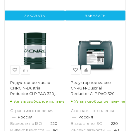
ЗАКАЗАТЬ
ЗАКАЗАТЬ
Редукторное масло
Редукторное масло
CNRG N-Dustrial
CNRG N-Dustrial
Reductor CLP PAO 320,
Reductor CLP PAO 320,
205л
20л
Узнать свободное наличие
Узнать свободное наличие
Страна изготовления
Страна изготовления
—
Россия
—
Россия
Вязкость по ISO
—
220
Вязкость по ISO
—
220
Индекс вязкости
—
149
Индекс вязкости
—
149