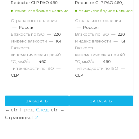
Reductor CLP PAO 460,
Reductor CLP PAO 460,
205л
20л
Узнать свободное наличие
Узнать свободное наличие
Страна изготовления
Страна изготовления
—
Россия
—
Россия
Вязкость по ISO
—
220
Вязкость по ISO
—
220
Индекс вязкости
—
161
Индекс вязкости
—
161
Вязкость
Вязкость
кинематическая при 40
кинематическая при 40
°С, мм2/с
—
460
°С, мм2/с
—
460
Тип жидкости по ISO
—
Тип жидкости по ISO
—
CLP
CLP
ЗАКАЗАТЬ
ЗАКАЗАТЬ
←
ctrl
Пред.
След.
ctrl
→
Страницы:
1
2