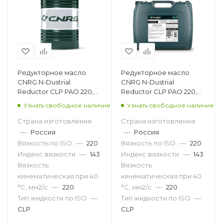
Редукторное масло
Редукторное масло
CNRG N-Dustrial
CNRG N-Dustrial
Reductor CLP PAO 220,
Reductor CLP PAO 220,
205л
20л
Узнать свободное наличие
Узнать свободное наличие
Страна изготовления
Страна изготовления
—
Россия
—
Россия
Вязкость по ISO
—
220
Вязкость по ISO
—
220
Индекс вязкости
—
143
Индекс вязкости
—
143
Вязкость
Вязкость
кинематическая при 40
кинематическая при 40
°С, мм2/с
—
220
°С, мм2/с
—
220
Тип жидкости по ISO
—
Тип жидкости по ISO
—
CLP
CLP