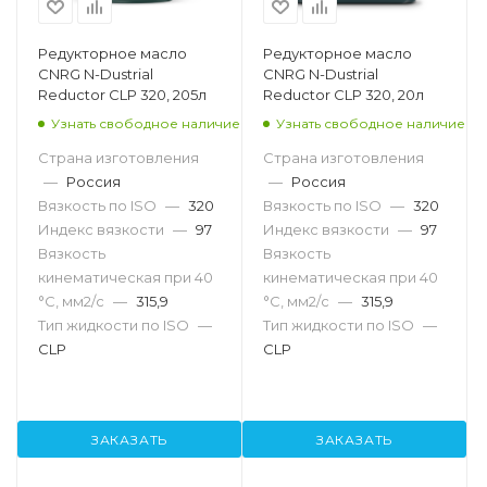
Редукторное масло
Редукторное масло
CNRG N-Dustrial
CNRG N-Dustrial
Reductor CLP 320, 205л
Reductor CLP 320, 20л
Узнать свободное наличие
Узнать свободное наличие
Страна изготовления
Страна изготовления
—
Россия
—
Россия
Вязкость по ISO
—
320
Вязкость по ISO
—
320
Индекс вязкости
—
97
Индекс вязкости
—
97
Вязкость
Вязкость
кинематическая при 40
кинематическая при 40
°С, мм2/с
—
315,9
°С, мм2/с
—
315,9
Тип жидкости по ISO
—
Тип жидкости по ISO
—
CLP
CLP
ЗАКАЗАТЬ
ЗАКАЗАТЬ