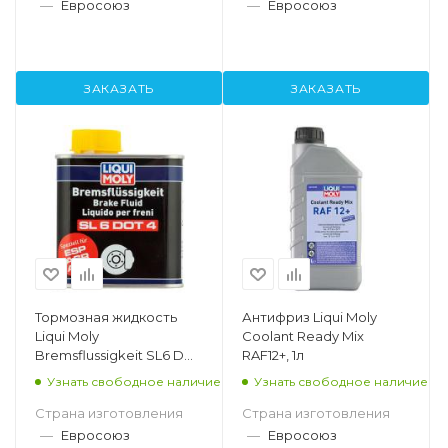
—
Евросоюз
—
Евросоюз
ЗАКАЗАТЬ
ЗАКАЗАТЬ
Тормозная жидкость
Антифриз Liqui Moly
Liqui Moly
Coolant Ready Mix
Bremsflussigkeit SL6 DOT
RAF12+, 1л
4 0,5л
Узнать свободное наличие
Узнать свободное наличие
Страна изготовления
Страна изготовления
—
Евросоюз
—
Евросоюз