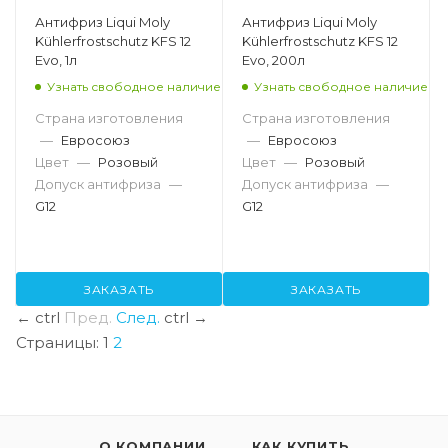
Антифриз Liqui Moly
Антифриз Liqui Moly
Kühlerfrostschutz KFS 12
Kühlerfrostschutz KFS 12
Evo, 1л
Evo, 200л
Узнать свободное наличие
Узнать свободное наличие
Страна изготовления
Страна изготовления
—
Евросоюз
—
Евросоюз
Цвет
—
Розовый
Цвет
—
Розовый
Допуск антифриза
—
Допуск антифриза
—
G12
G12
ЗАКАЗАТЬ
ЗАКАЗАТЬ
←
ctrl
Пред.
След.
ctrl
→
Страницы:
1
2
О КОМПАНИИ
КАК КУПИТЬ