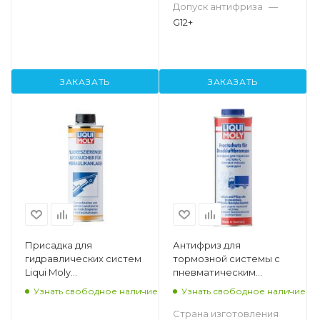
Допуск антифриза
—
G12+
ЗАКАЗАТЬ
ЗАКАЗАТЬ
Присадка для
Антифриз для
гидравлических систем
тормозной системы с
Liqui Moly
пневматическим
Fluoreszierender
приводом Liqui Moly
Узнать свободное наличие
Узнать свободное наличие
Lecksucher fur
Frostschutz fur
Hydraulikanlagen, 0,5л
Druckluftbremsen, 1л
Страна изготовления