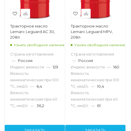
Тракторное масло
Тракторное масло
Lemarc Leguard AC 30,
Lemarc Leguard MPV,
208л
208л
Узнать свободное наличие
Узнать свободное наличие
Страна изготовления
Страна изготовления
—
Россия
—
Россия
Индекс вязкости
—
129
Индекс вязкости
—
160
Вязкость
Вязкость
кинематическая при 100
кинематическая при 100
°С, мм2/с
—
6,4
°С, мм2/с
—
10,4
Вязкость
Вязкость
кинематическая при 40
кинематическая при 40
°С, мм2/с
—
36,2
°С, мм2/с
—
61
ЗАКАЗАТЬ
ЗАКАЗАТЬ