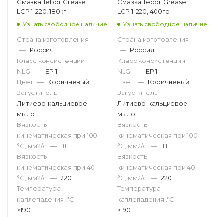
Смазка Teboil Grease
Смазка Teboil Grease
LCP 1-220, 180кг
LCP 1-220, 400гр
Узнать свободное наличие
Узнать свободное наличие
Страна изготовления
Страна изготовления
—
Россия
—
Россия
Класс консистенции
Класс консистенции
NLGI
—
EP 1
NLGI
—
EP 1
Цвет
—
Коричневый
Цвет
—
Коричневый
Загуститель
—
Загуститель
—
Литиево-кальциевое
Литиево-кальциевое
мыло
мыло
Вязкость
Вязкость
кинематическая при 100
кинематическая при 100
°С, мм2/с
—
18
°С, мм2/с
—
18
Вязкость
Вязкость
кинематическая при 40
кинематическая при 40
°С, мм2/с
—
220
°С, мм2/с
—
220
Температура
Температура
каплепадения ,°C
—
каплепадения ,°C
—
>190
>190