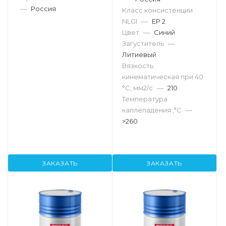
—
Россия
Класс консистенции
NLGI
—
EP 2
Цвет
—
Синий
Загуститель
—
Литиевый
Вязкость
кинематическая при 40
°С, мм2/с
—
210
Температура
каплепадения ,°C
—
>260
ЗАКАЗАТЬ
ЗАКАЗАТЬ