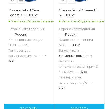
Смазка Teboil Gear
Смазка Teboil Grease HL
Grease XHP, 180кг
520, 180кг
Узнать свободное наличие
Узнать свободное наличие
Страна изготовления
Страна изготовления
—
Россия
—
Россия
Класс консистенции
Класс консистенции
NLGI
—
EP 1
NLGI
—
EP 2
Температура
Загуститель
—
каплепадения ,°C
—
>
Литиевый комплекс
260
Вязкость
кинематическая при 40
°С, мм2/с
—
600
Температура
каплепадения ,°C
—
260
ЗАКАЗАТЬ
ЗАКАЗАТЬ