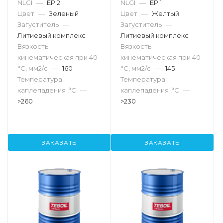
NLGI
—
EP 2
NLGI
—
EP 1
Цвет
—
Зеленый
Цвет
—
Желтый
Загуститель
—
Загуститель
—
Литиевый комплекс
Литиевый комплекс
Вязкость
Вязкость
кинематическая при 40
кинематическая при 40
°С, мм2/с
—
160
°С, мм2/с
—
145
Температура
Температура
каплепадения ,°C
—
каплепадения ,°C
—
>260
>230
ЗАКАЗАТЬ
ЗАКАЗАТЬ