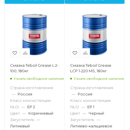
Смазка Teboil Grease L 2-
Смазка Teboil Grease
100, 180кг
LCP 1-220 MS, 180кг
Узнать свободное наличие
Узнать свободное наличие
Страна изготовления
Страна изготовления
—
Россия
—
Россия
Класс консистенции
Класс консистенции
NLGI
—
EP 2
NLGI
—
EP 1
Цвет
—
Коричневый
Цвет
—
Черный
Загуститель
—
Загуститель
—
Литиевый
Литиево-кальциевое