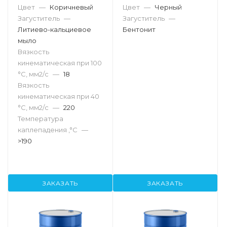
Цвет
—
Коричневый
Цвет
—
Черный
Загуститель
—
Загуститель
—
Литиево-кальциевое
Бентонит
мыло
Вязкость
кинематическая при 100
°С, мм2/с
—
18
Вязкость
кинематическая при 40
°С, мм2/с
—
220
Температура
каплепадения ,°C
—
>190
ЗАКАЗАТЬ
ЗАКАЗАТЬ