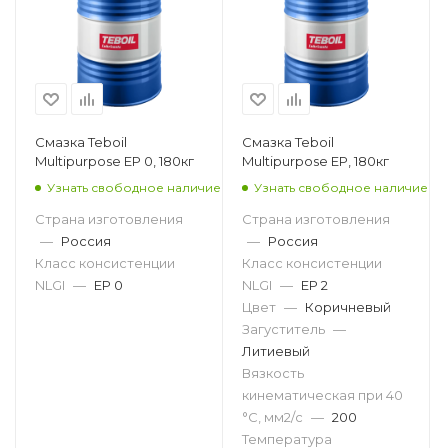
Смазка Teboil
Смазка Teboil
Multipurpose EP 0, 180кг
Multipurpose EP, 180кг
Узнать свободное наличие
Узнать свободное наличие
Страна изготовления
Страна изготовления
—
Россия
—
Россия
Класс консистенции
Класс консистенции
NLGI
—
EP 0
NLGI
—
EP 2
Цвет
—
Коричневый
Загуститель
—
Литиевый
Вязкость
кинематическая при 40
°С, мм2/с
—
200
Температура