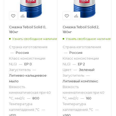
Смазка Teboil Solid 0,
Смазка Teboil Solid 2,
180кг
180кг
Узнать свободное наличие
Узнать свободное наличие
Страна изготовления
Страна изготовления
—
Россия
—
Россия
Класс консистенции
Класс консистенции
NLGI
—
EP 0
NLGI
—
EP 2
Загуститель
—
Цвет
—
Зеленый
Литиево-кальциевое
Загуститель
—
мыло
Литиевый комплекс
Вязкость
Вязкость
кинематическая при 40
кинематическая при 40
°С, мм2/с
—
800
°С, мм2/с
—
160
Температура
Температура
каплепадения ,°C
—
каплепадения ,°C
—
>120
>260