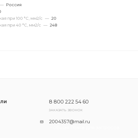
—
Россия
0
ая при 100 °С, мм2/с
—
20
ая при 40 °С, мм2/с
—
248
8 800 222 54 60
ЕЛИ
ЗАКАЗАТЬ ЗВОНОК
2004357@mail.ru
- общая почта для запросов