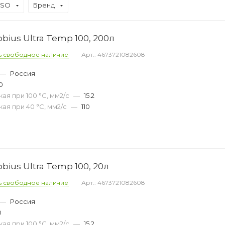
ISO
Бренд
ius Ultra Temp 100, 200л
ь свободное наличие
Арт.: 4673721082608
—
Россия
0
ая при 100 °С, мм2/с
—
15.2
ая при 40 °С, мм2/с
—
110
ius Ultra Temp 100, 20л
ь свободное наличие
Арт.: 4673721082608
—
Россия
0
ая при 100 °С, мм2/с
—
15.2