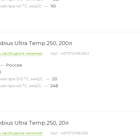
ая при 40 °С, мм2/с
—
110
ius Ultra Temp 250, 200л
ь свободное наличие
Арт.: 4673721082592
—
Россия
0
ая при 100 °С, мм2/с
—
20
ая при 40 °С, мм2/с
—
248
ius Ultra Temp 250, 20л
ь свободное наличие
Арт.: 4673721082615