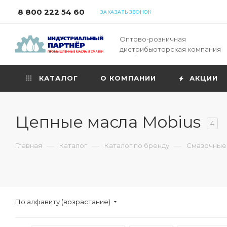
8 800 222 54 60
ЗАКАЗАТЬ ЗВОНОК
Оптово-розничная
дистрибьюторская компания
КАТАЛОГ
О КОМПАНИИ
АКЦИИ
Цепные масла Mobius
4
—
—
—
Главная
Каталог
Каталог по бренду
Смазочные 
По алфавиту (возрастание)