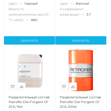
Цвет
—
Черный
Цвет
—
Желтый
Вязкость
Коэффициент
кинематическая при 40
рефракции
—
3,7
°С, мм2/с
—
680
ЗАКАЗАТЬ
ЗАКАЗАТЬ
Разделительный состав
Разделительный состав
Petrofer Die-Forgent GF
Petrofer Die-Forgent GF
25 A, 10кг
25 A, 200кг