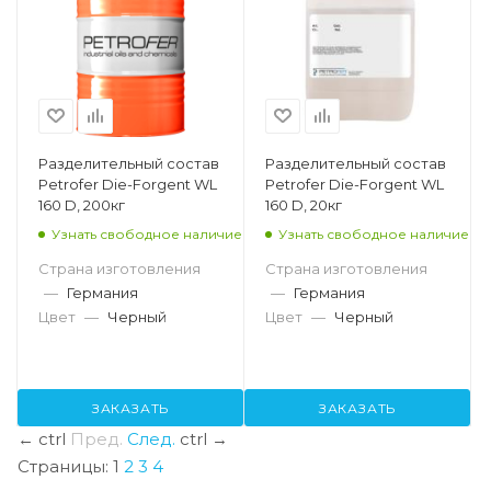
Разделительный состав
Разделительный состав
Petrofer Die-Forgent WL
Petrofer Die-Forgent WL
160 D, 200кг
160 D, 20кг
Узнать свободное наличие
Узнать свободное наличие
Страна изготовления
Страна изготовления
—
Германия
—
Германия
Цвет
—
Черный
Цвет
—
Черный
ЗАКАЗАТЬ
ЗАКАЗАТЬ
←
ctrl
Пред.
След.
ctrl
→
Страницы:
1
2
3
4