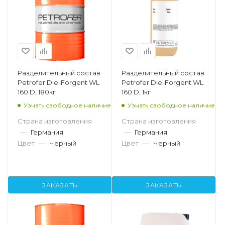
Разделительный состав
Разделительный состав
Petrofer Die-Forgent WL
Petrofer Die-Forgent WL
160 D, 180кг
160 D, 1кг
Узнать свободное наличие
Узнать свободное наличие
Страна изготовления
Страна изготовления
—
Германия
—
Германия
Цвет
—
Черный
Цвет
—
Черный
ЗАКАЗАТЬ
ЗАКАЗАТЬ