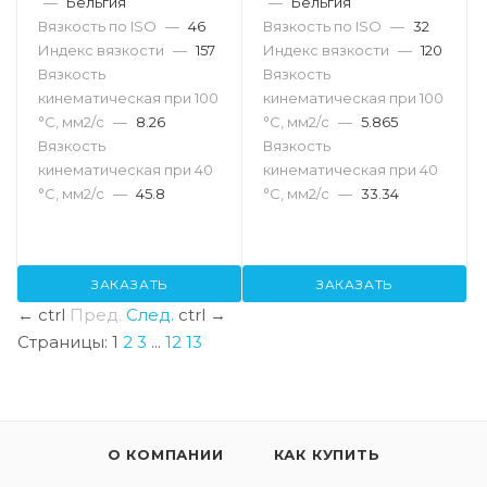
—
Бельгия
—
Бельгия
Вязкость по ISO
—
46
Вязкость по ISO
—
32
Индекс вязкости
—
157
Индекс вязкости
—
120
Вязкость
Вязкость
кинематическая при 100
кинематическая при 100
°С, мм2/с
—
8.26
°С, мм2/с
—
5.865
Вязкость
Вязкость
кинематическая при 40
кинематическая при 40
°С, мм2/с
—
45.8
°С, мм2/с
—
33.34
ЗАКАЗАТЬ
ЗАКАЗАТЬ
←
ctrl
Пред.
След.
ctrl
→
Страницы:
1
2
3
...
12
13
О КОМПАНИИ
КАК КУПИТЬ