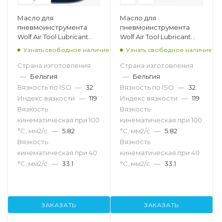
Масло для
Масло для
пневмоинструмента
пневмоинструмента
Wolf Air Tool Lubricant
Wolf Air Tool Lubricant
ISO 32, 205л
ISO 32, 20л
Узнать свободное наличие
Узнать свободное наличие
Страна изготовления
Страна изготовления
—
Бельгия
—
Бельгия
Вязкость по ISO
—
32
Вязкость по ISO
—
32
Индекс вязкости
—
119
Индекс вязкости
—
119
Вязкость
Вязкость
кинематическая при 100
кинематическая при 100
°С, мм2/с
—
5.82
°С, мм2/с
—
5.82
Вязкость
Вязкость
кинематическая при 40
кинематическая при 40
°С, мм2/с
—
33.1
°С, мм2/с
—
33.1
ЗАКАЗАТЬ
ЗАКАЗАТЬ