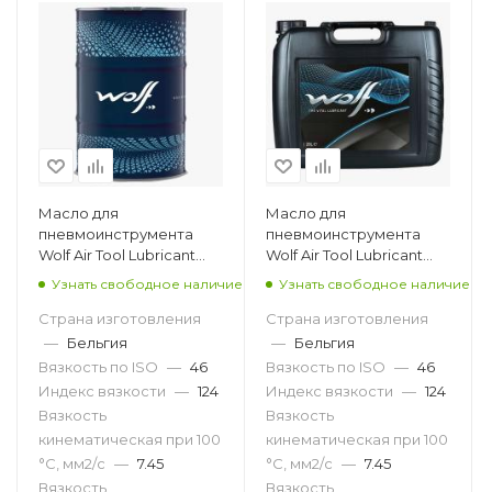
Масло для
Масло для
пневмоинструмента
пневмоинструмента
Wolf Air Tool Lubricant
Wolf Air Tool Lubricant
ISO 46, 205л
ISO 46, 20л
Узнать свободное наличие
Узнать свободное наличие
Страна изготовления
Страна изготовления
—
Бельгия
—
Бельгия
Вязкость по ISO
—
46
Вязкость по ISO
—
46
Индекс вязкости
—
124
Индекс вязкости
—
124
Вязкость
Вязкость
кинематическая при 100
кинематическая при 100
°С, мм2/с
—
7.45
°С, мм2/с
—
7.45
Вязкость
Вязкость