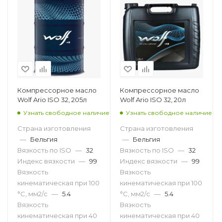
Компрессорное масло
Компрессорное масло
Wolf Ario ISO 32, 205л
Wolf Ario ISO 32, 20л
Узнать свободное наличие
Узнать свободное наличие
Страна изготовления
Страна изготовления
—
Бельгия
—
Бельгия
Вязкость по ISO
—
32
Вязкость по ISO
—
32
Индекс вязкости
—
99
Индекс вязкости
—
99
Вязкость
Вязкость
кинематическая при 100
кинематическая при 100
°С, мм2/с
—
5.4
°С, мм2/с
—
5.4
Вязкость
Вязкость
кинематическая при 40
кинематическая при 40