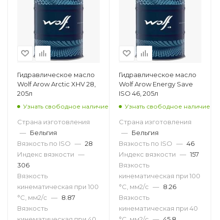
Гидравлическое масло
Гидравлическое масло
Wolf Arow Arctic XHV 28,
Wolf Arow Energy Save
205л
ISO 46, 205л
Узнать свободное наличие
Узнать свободное наличие
Страна изготовления
Страна изготовления
—
Бельгия
—
Бельгия
Вязкость по ISO
—
28
Вязкость по ISO
—
46
Индекс вязкости
—
Индекс вязкости
—
157
306
Вязкость
Вязкость
кинематическая при 100
кинематическая при 100
°С, мм2/с
—
8.26
°С, мм2/с
—
8.87
Вязкость
Вязкость
кинематическая при 40
кинематическая при 40
°С, мм2/с
—
45.8