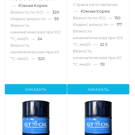
Страна изготовления
—
Южная Корея
—
Южная Корея
Вязкость по ISO
—
320
Вязкость по ISO
—
150
Индекс вязкости
—
95
Индекс вязкости
—
177
Вязкость
Вязкость
кинематическая при 100
кинематическая при 100
°С, мм2/с
—
24
°С, мм2/с
—
22.5
Вязкость
Вязкость
кинематическая при 40
кинематическая при 40
°С, мм2/с
—
320
°С, мм2/с
—
151
ЗАКАЗАТЬ
ЗАКАЗАТЬ