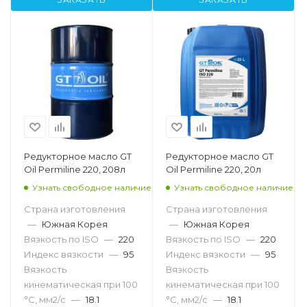
Редукторное масло GT
Редукторное масло GT
Oil Permiline 220, 208л
Oil Permiline 220, 20л
Узнать свободное наличие
Узнать свободное наличие
Страна изготовления
Страна изготовления
—
Южная Корея
—
Южная Корея
Вязкость по ISO
—
220
Вязкость по ISO
—
220
Индекс вязкости
—
95
Индекс вязкости
—
95
Вязкость
Вязкость
кинематическая при 100
кинематическая при 100
°С, мм2/с
—
18.1
°С, мм2/с
—
18.1