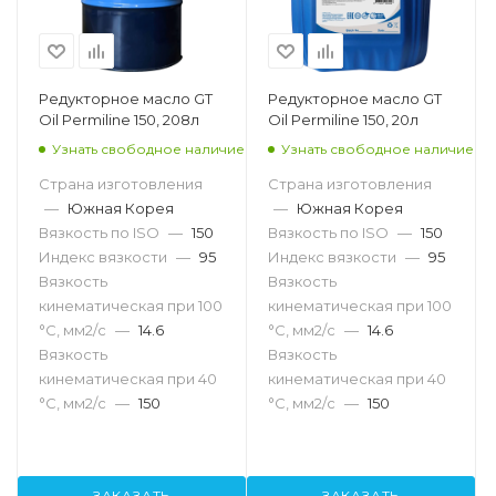
Редукторное масло GT
Редукторное масло GT
Oil Permiline 150, 208л
Oil Permiline 150, 20л
Узнать свободное наличие
Узнать свободное наличие
Страна изготовления
Страна изготовления
—
Южная Корея
—
Южная Корея
Вязкость по ISO
—
150
Вязкость по ISO
—
150
Индекс вязкости
—
95
Индекс вязкости
—
95
Вязкость
Вязкость
кинематическая при 100
кинематическая при 100
°С, мм2/с
—
14.6
°С, мм2/с
—
14.6
Вязкость
Вязкость
кинематическая при 40
кинематическая при 40
°С, мм2/с
—
150
°С, мм2/с
—
150
ЗАКАЗАТЬ
ЗАКАЗАТЬ