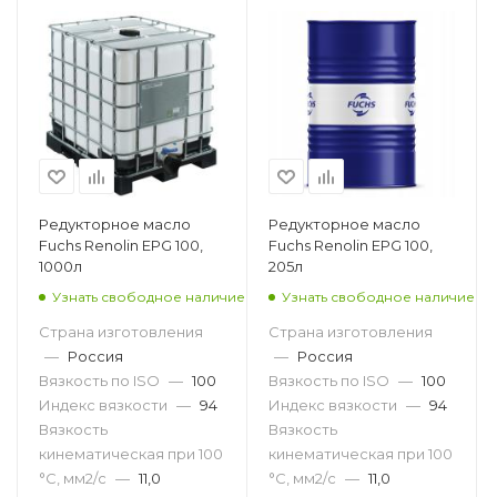
Редукторное масло
Редукторное масло
Fuchs Renolin EPG 100,
Fuchs Renolin EPG 100,
1000л
205л
Узнать свободное наличие
Узнать свободное наличие
Страна изготовления
Страна изготовления
—
Россия
—
Россия
Вязкость по ISO
—
100
Вязкость по ISO
—
100
Индекс вязкости
—
94
Индекс вязкости
—
94
Вязкость
Вязкость
кинематическая при 100
кинематическая при 100
°С, мм2/с
—
11,0
°С, мм2/с
—
11,0