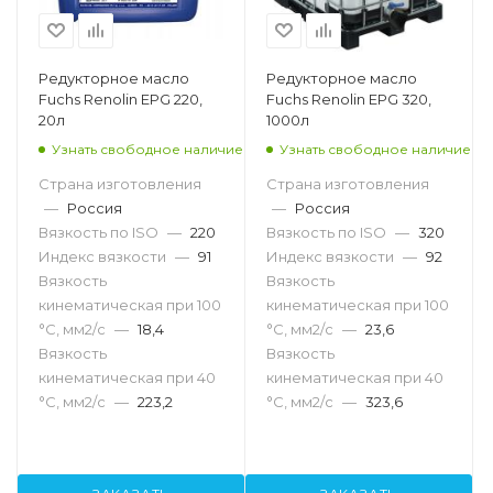
Редукторное масло
Редукторное масло
Fuchs Renolin EPG 220,
Fuchs Renolin EPG 320,
20л
1000л
Узнать свободное наличие
Узнать свободное наличие
Страна изготовления
Страна изготовления
—
Россия
—
Россия
Вязкость по ISO
—
220
Вязкость по ISO
—
320
Индекс вязкости
—
91
Индекс вязкости
—
92
Вязкость
Вязкость
кинематическая при 100
кинематическая при 100
°С, мм2/с
—
18,4
°С, мм2/с
—
23,6
Вязкость
Вязкость
кинематическая при 40
кинематическая при 40
°С, мм2/с
—
223,2
°С, мм2/с
—
323,6