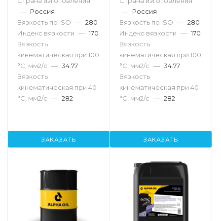
Страна изготовления
Страна изготовления
—
Россия
—
Россия
Вязкость по ISO
—
280
Вязкость по ISO
—
280
Индекс вязкости
—
170
Индекс вязкости
—
170
Вязкость
Вязкость
кинематическая при 100
кинематическая при 100
°С, мм2/с
—
34.77
°С, мм2/с
—
34.77
Вязкость
Вязкость
кинематическая при 40
кинематическая при 40
°С, мм2/с
—
282
°С, мм2/с
—
282
ЗАКАЗАТЬ
ЗАКАЗАТЬ