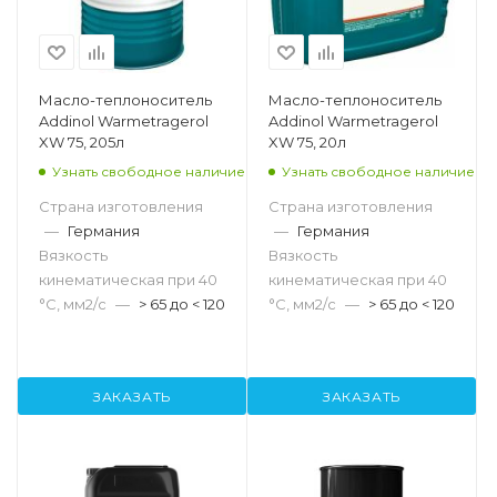
Масло-теплоноситель
Масло-теплоноситель
Addinol Warmetragerol
Addinol Warmetragerol
XW 75, 205л
XW 75, 20л
Узнать свободное наличие
Узнать свободное наличие
Страна изготовления
Страна изготовления
—
Германия
—
Германия
Вязкость
Вязкость
кинематическая при 40
кинематическая при 40
°С, мм2/с
—
> 65 до < 120
°С, мм2/с
—
> 65 до < 120
ЗАКАЗАТЬ
ЗАКАЗАТЬ