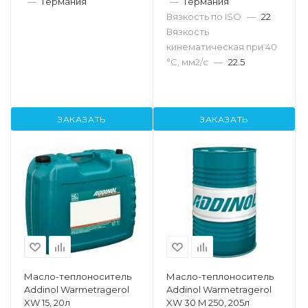
—
Германия
—
Германия
Вязкость по ISO
—
22
Вязкость
кинематическая при 40
°С, мм2/с
—
22.5
ЗАКАЗАТЬ
ЗАКАЗАТЬ
Масло-теплоноситель
Масло-теплоноситель
Addinol Warmetragerol
Addinol Warmetragerol
XW 15, 20л
XW 30 M 250, 205л