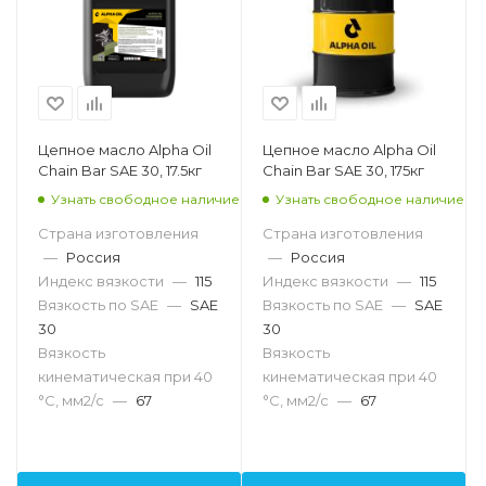
Цепное масло Alpha Oil
Цепное масло Alpha Oil
Chain Bar SAE 30, 17.5кг
Chain Bar SAE 30, 175кг
Узнать свободное наличие
Узнать свободное наличие
Страна изготовления
Страна изготовления
—
Россия
—
Россия
Индекс вязкости
—
115
Индекс вязкости
—
115
Вязкость по SAE
—
SAE
Вязкость по SAE
—
SAE
30
30
Вязкость
Вязкость
кинематическая при 40
кинематическая при 40
°С, мм2/с
—
67
°С, мм2/с
—
67