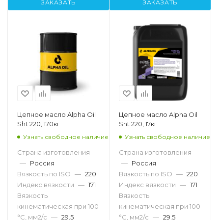
ЗАКАЗАТЬ
ЗАКАЗАТЬ
Цепное масло Alpha Oil
Цепное масло Alpha Oil
Sht 220, 170кг
Sht 220, 17кг
Узнать свободное наличие
Узнать свободное наличие
Страна изготовления
Страна изготовления
—
Россия
—
Россия
Вязкость по ISO
—
220
Вязкость по ISO
—
220
Индекс вязкости
—
171
Индекс вязкости
—
171
Вязкость
Вязкость
кинематическая при 100
кинематическая при 100
°С, мм2/с
—
29.5
°С, мм2/с
—
29.5