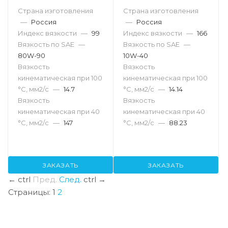
Страна изготовления
Страна изготовления
—
Россия
—
Россия
Индекс вязкости
—
99
Индекс вязкости
—
166
Вязкость по SAE
—
Вязкость по SAE
—
80W-90
10W-40
Вязкость
Вязкость
кинематическая при 100
кинематическая при 100
°С, мм2/с
—
14.7
°С, мм2/с
—
14.14
Вязкость
Вязкость
кинематическая при 40
кинематическая при 40
°С, мм2/с
—
147
°С, мм2/с
—
88.23
ЗАКАЗАТЬ
ЗАКАЗАТЬ
←
ctrl
Пред.
След.
ctrl
→
Страницы:
1
2