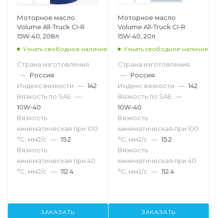
Моторное масло
Моторное масло
Volume All-Truck CI-R
Volume All-Truck CI-R
15W-40, 208л
15W-40, 20л
Узнать свободное наличие
Узнать свободное наличие
Страна изготовления
Страна изготовления
—
Россия
—
Россия
Индекс вязкости
—
142
Индекс вязкости
—
142
Вязкость по SAE
—
Вязкость по SAE
—
10W-40
10W-40
Вязкость
Вязкость
кинематическая при 100
кинематическая при 100
°С, мм2/с
—
15.2
°С, мм2/с
—
15.2
Вязкость
Вязкость
кинематическая при 40
кинематическая при 40
°С, мм2/с
—
112.4
°С, мм2/с
—
112.4
ЗАКАЗАТЬ
ЗАКАЗАТЬ