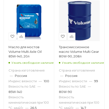
Масло для мостов
Трансмиссионное
Volume Multi Axle Oil
масло Volume Multi Gear
85W-140, 20л
80W-90, 208л
Узнать свободное наличие
Узнать свободное наличие
Страна изготовления
Страна изготовления
—
Россия
—
Россия
Индекс вязкости
—
100
Индекс вязкости
—
99
Вязкость по SAE
—
Вязкость по SAE
—
85W-140
80W-90
Вязкость
Вязкость
кинематическая при 100
кинематическая при 100
°С, мм2/с
—
26.5
°С, мм2/с
—
14.7