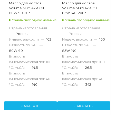
Масло для мостов
Масло для мостов
Volume Multi Axle Oil
Volume Multi Axle Oil
80W-90, 20л
85W-140, 208л
Узнать свободное наличие
Узнать свободное наличие
Страна изготовления
Страна изготовления
—
Россия
—
Россия
Индекс вязкости
—
102
Индекс вязкости
—
100
Вязкость по SAE
—
Вязкость по SAE
—
80W-90
85W-140
Вязкость
Вязкость
кинематическая при 100
кинематическая при 100
°С, мм2/с
—
14.5
°С, мм2/с
—
26.5
Вязкость
Вязкость
кинематическая при 40
кинематическая при 40
°С, мм2/с
—
140
°С, мм2/с
—
342
ЗАКАЗАТЬ
ЗАКАЗАТЬ