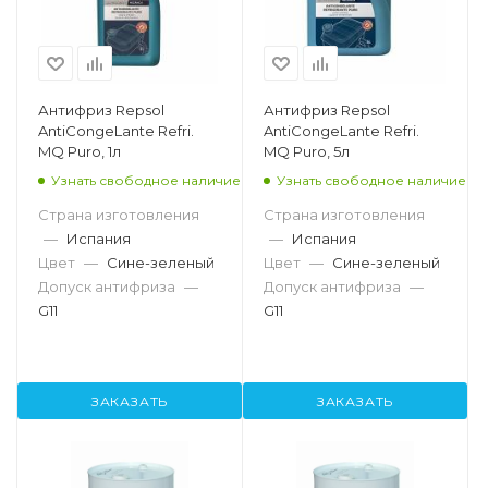
Антифриз Repsol
Антифриз Repsol
AntiCongeLante Refri.
AntiCongeLante Refri.
MQ Puro, 1л
MQ Puro, 5л
Узнать свободное наличие
Узнать свободное наличие
Страна изготовления
Страна изготовления
—
Испания
—
Испания
Цвет
—
Сине-зеленый
Цвет
—
Сине-зеленый
Допуск антифриза
—
Допуск антифриза
—
G11
G11
ЗАКАЗАТЬ
ЗАКАЗАТЬ