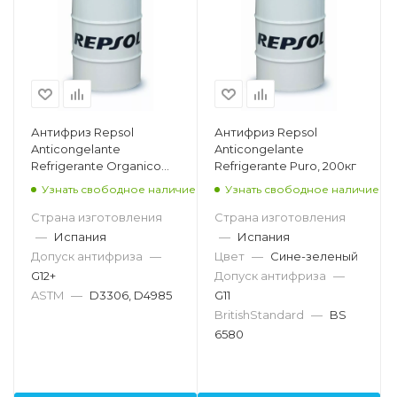
Антифриз Repsol
Антифриз Repsol
Anticongelante
Anticongelante
Refrigerante Organico
Refrigerante Puro, 200кг
Puro, 200кг
Узнать свободное наличие
Узнать свободное наличие
Страна изготовления
Страна изготовления
—
Испания
—
Испания
Допуск антифриза
—
Цвет
—
Сине-зеленый
G12+
Допуск антифриза
—
ASTM
—
D3306, D4985
G11
BritishStandard
—
BS
6580