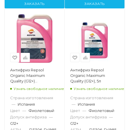
ЗАКАЗАТЬ
ЗАКАЗАТЬ
Антифриз Repsol
Антифриз Repsol
Organic Maximum
Organic Maximum
Quality (G12+)
Quality (G12+), 5л
концентрат, 5л
Узнать свободное наличие
Узнать свободное наличие
Страна изготовления
Страна изготовления
—
Испания
—
Испания
Цвет
—
Фиолетовый
Цвет
—
Фиолетовый
Допуск антифриза
—
Допуск антифриза
—
G12+
G12+
ASTM
—
D3306, D4985
ASTM
—
D3306, D4985