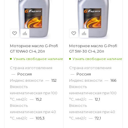
Моторное масло G-Profi
Моторное масло G-Profi
GT 10W40 CI-4, 20л
GT 5W-30 CI-4, 20л
Узнать свободное наличие
Узнать свободное наличие
Страна изготовления
Страна изготовления
—
Россия
—
Россия
Индекс вязкости
—
152
Индекс вязкости
—
166
Вязкость
Вязкость
кинематическая при 100
кинематическая при 100
°С, мм2/с
—
15,2
°С, мм2/с
—
12,1
Вязкость
Вязкость
кинематическая при 40
кинематическая при 40
°С, мм2/с
—
105,3
°С, мм2/с
—
72,1