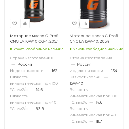
Моторное масло G-Profi
Моторное масло G-Profi
CNG LA 10W40 CG-4, 205л
CNG LA 15W-40, 205л
Узнать свободное наличие
Узнать свободное наличие
Страна изготовления
Страна изготовления
—
Россия
—
Россия
Индекс вязкости
—
162
Индекс вязкости
—
134
Вязкость
Вязкость по SAE
—
кинематическая при 100
15W-40
°С, мм2/с
—
14,6
Вязкость
Вязкость
кинематическая при 100
кинематическая при 40
°С, мм2/с
—
14,6
°С, мм2/с
—
93,8
Вязкость
кинематическая при 40
°С, мм2/с
—
111,7