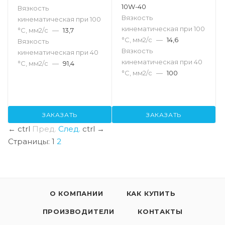
10W-40
Вязкость
Вязкость
кинематическая при 100
кинематическая при 100
°С, мм2/с
—
13,7
°С, мм2/с
—
14,6
Вязкость
Вязкость
кинематическая при 40
кинематическая при 40
°С, мм2/с
—
91,4
°С, мм2/с
—
100
ЗАКАЗАТЬ
ЗАКАЗАТЬ
←
ctrl
Пред.
След.
ctrl
→
Страницы:
1
2
О КОМПАНИИ
КАК КУПИТЬ
ПРОИЗВОДИТЕЛИ
КОНТАКТЫ