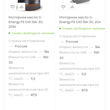
Моторное масло G-
Моторное масло G-
Energy FE DX1 5W-30,
Energy FE DX1 5W-30, 20л
205л
Узнать свободное наличие
Узнать свободное наличие
Страна изготовления
Страна изготовления
—
Россия
—
Россия
Индекс вязкости
—
164
Индекс вязкости
—
164
Вязкость по SAE
—
5W-
Вязкость по SAE
—
5W-
30
30
Вязкость
Вязкость
кинематическая при 100
кинематическая при 100
°С, мм2/с
—
11,5
°С, мм2/с
—
11,5
Вязкость
Вязкость
кинематическая при 40
кинематическая при 40
°С, мм2/с
—
67,9
°С, мм2/с
—
67,9