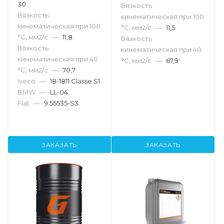
30
Вязкость
Вязкость
кинематическая при 100
кинематическая при 100
°С, мм2/с
—
11,5
°С, мм2/с
—
11,8
Вязкость
Вязкость
кинематическая при 40
кинематическая при 40
°С, мм2/с
—
67,9
°С, мм2/с
—
70,7
Iveco
—
18-1811 Classe S1
BMW
—
LL-04
Fiat
—
9.55535-S3
ЗАКАЗАТЬ
ЗАКАЗАТЬ