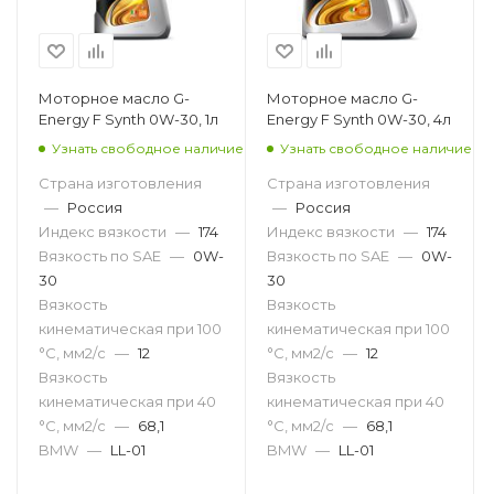
Моторное масло G-
Моторное масло G-
Energy F Synth 0W-30, 1л
Energy F Synth 0W-30, 4л
Узнать свободное наличие
Узнать свободное наличие
Страна изготовления
Страна изготовления
—
Россия
—
Россия
Индекс вязкости
—
174
Индекс вязкости
—
174
Вязкость по SAE
—
0W-
Вязкость по SAE
—
0W-
30
30
Вязкость
Вязкость
кинематическая при 100
кинематическая при 100
°С, мм2/с
—
12
°С, мм2/с
—
12
Вязкость
Вязкость
кинематическая при 40
кинематическая при 40
°С, мм2/с
—
68,1
°С, мм2/с
—
68,1
BMW
—
LL-01
BMW
—
LL-01