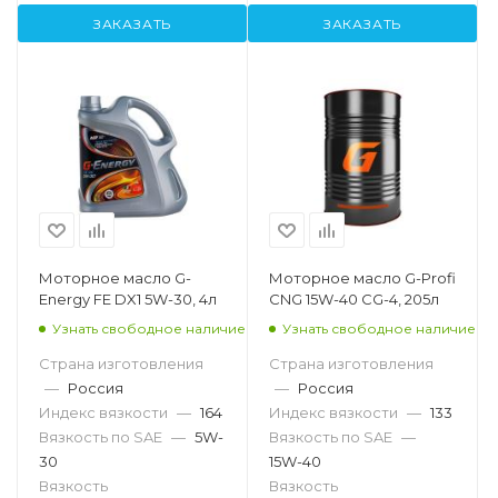
ЗАКАЗАТЬ
ЗАКАЗАТЬ
Моторное масло G-
Моторное масло G-Profi
Energy FE DX1 5W-30, 4л
CNG 15W-40 CG-4, 205л
Узнать свободное наличие
Узнать свободное наличие
Страна изготовления
Страна изготовления
—
Россия
—
Россия
Индекс вязкости
—
164
Индекс вязкости
—
133
Вязкость по SAE
—
5W-
Вязкость по SAE
—
30
15W-40
Вязкость
Вязкость