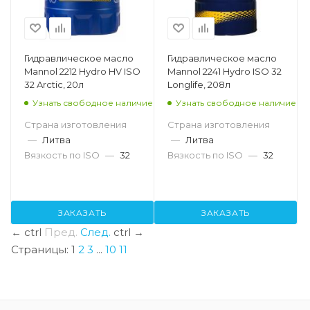
Гидравлическое масло
Гидравлическое масло
Mannol 2212 Hydro HV ISO
Mannol 2241 Hydro ISO 32
32 Arctic, 20л
Longlife, 208л
Узнать свободное наличие
Узнать свободное наличие
Страна изготовления
Страна изготовления
—
Литва
—
Литва
Вязкость по ISO
—
32
Вязкость по ISO
—
32
ЗАКАЗАТЬ
ЗАКАЗАТЬ
←
ctrl
Пред.
След.
ctrl
→
Страницы:
1
2
3
...
10
11