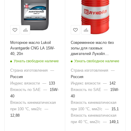
Моторное масло Lukoil
Современное масло без
Avantgarde CNG LA 15W-
золы для газовых
40, 20л
двигателей Лукойл
Эффорсе 15W-40, 200л
Узнать свободное наличие
Узнать свободное наличие
Страна изготовления
—
Страна изготовления
—
Россия
Россия
Индекс вязкости
—
133
Индекс вязкости
—
142
Вязкость по SAE
—
15W-
Вязкость по SAE
—
15W-
40
40
Вязкость кинематическая
Вязкость кинематическая
при 100 °С, мм2/с
—
при 100 °С, мм2/с
—
15,1
12,88
Вязкость кинематическая
при 40 °С, мм2/с
—
149,1