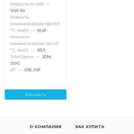
Вязкость по SAE
—
10W-30
Вязкость
кинематическая при 100
°С, мм2/с
—
10,47
Вязкость
кинематическая при 40
°С, мм2/с
—
65,3
John Deere
—
JDM
J20C
ZF
—
03E, 05F
ЗАКАЗАТЬ
О КОМПАНИИ
КАК КУПИТЬ