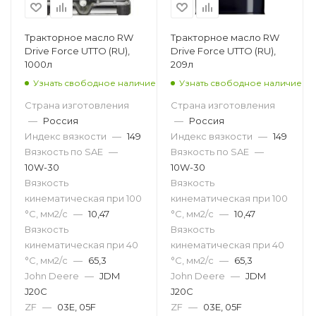
Тракторное масло RW
Тракторное масло RW
Drive Force UTTO (RU),
Drive Force UTTO (RU),
1000л
209л
Узнать свободное наличие
Узнать свободное наличие
Страна изготовления
Страна изготовления
—
Россия
—
Россия
Индекс вязкости
—
149
Индекс вязкости
—
149
Вязкость по SAE
—
Вязкость по SAE
—
10W-30
10W-30
Вязкость
Вязкость
кинематическая при 100
кинематическая при 100
°С, мм2/с
—
10,47
°С, мм2/с
—
10,47
Вязкость
Вязкость
кинематическая при 40
кинематическая при 40
°С, мм2/с
—
65,3
°С, мм2/с
—
65,3
John Deere
—
JDM
John Deere
—
JDM
J20C
J20C
ZF
—
03E, 05F
ZF
—
03E, 05F