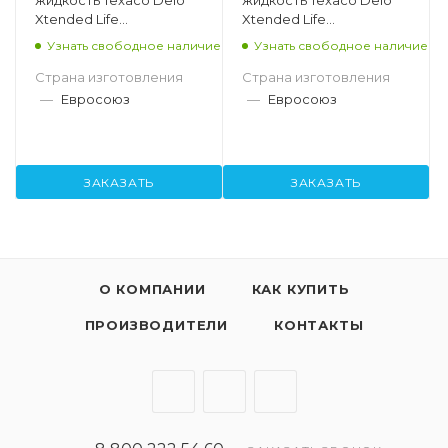
жидкость Texaco Delo
жидкость Texaco Delo
Xtended Life
Xtended Life
Antifreeze/Coolant
Antifreeze/Coolant
Узнать свободное наличие
Узнать свободное наличие
Premixed 50/50, 20л
Premixed 50/50, 5л
Страна изготовления
Страна изготовления
—
Евросоюз
—
Евросоюз
ЗАКАЗАТЬ
ЗАКАЗАТЬ
О КОМПАНИИ
КАК КУПИТЬ
ПРОИЗВОДИТЕЛИ
КОНТАКТЫ