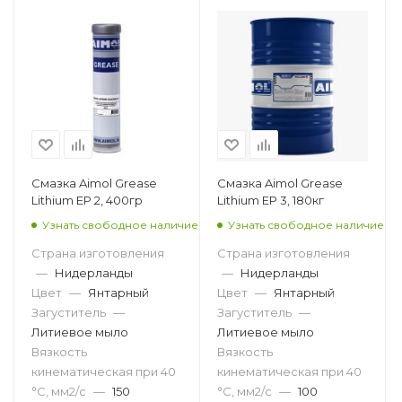
Смазка Aimol Grease
Смазка Aimol Grease
Lithium EP 2, 400гр
Lithium EP 3, 180кг
Узнать свободное наличие
Узнать свободное наличие
Страна изготовления
Страна изготовления
—
Нидерланды
—
Нидерланды
Цвет
—
Янтарный
Цвет
—
Янтарный
Загуститель
—
Загуститель
—
Литиевое мыло
Литиевое мыло
Вязкость
Вязкость
кинематическая при 40
кинематическая при 40
°С, мм2/с
—
150
°С, мм2/с
—
100