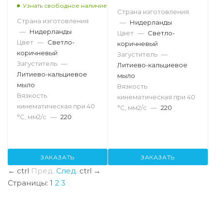
Узнать свободное наличие
Страна изготовления
Страна изготовления
—
Нидерланды
—
Нидерланды
Цвет
—
Светло-
Цвет
—
Светло-
коричневый
коричневый
Загуститель
—
Загуститель
—
Литиево-кальциевое
Литиево-кальциевое
мыло
мыло
Вязкость
Вязкость
кинематическая при 40
кинематическая при 40
°С, мм2/с
—
220
°С, мм2/с
—
220
ЗАКАЗАТЬ
ЗАКАЗАТЬ
←
ctrl
Пред.
След.
ctrl
→
Страницы:
1
2
3