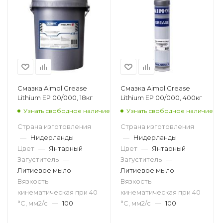
Смазка Aimol Grease
Смазка Aimol Grease
Lithium EP 00/000, 18кг
Lithium EP 00/000, 400кг
Узнать свободное наличие
Узнать свободное наличие
Страна изготовления
Страна изготовления
—
Нидерланды
—
Нидерланды
Цвет
—
Янтарный
Цвет
—
Янтарный
Загуститель
—
Загуститель
—
Литиевое мыло
Литиевое мыло
Вязкость
Вязкость
кинематическая при 40
кинематическая при 40
°С, мм2/с
—
100
°С, мм2/с
—
100