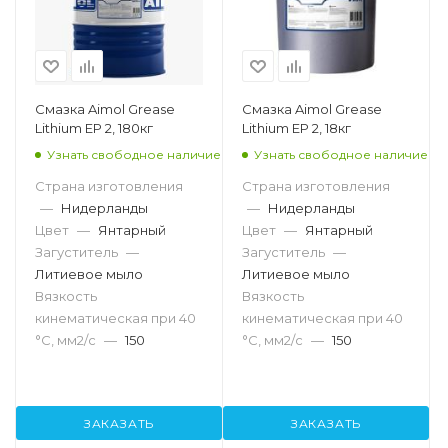
Смазка Aimol Grease
Смазка Aimol Grease
Lithium EP 2, 180кг
Lithium EP 2, 18кг
Узнать свободное наличие
Узнать свободное наличие
Страна изготовления
Страна изготовления
—
Нидерланды
—
Нидерланды
Цвет
—
Янтарный
Цвет
—
Янтарный
Загуститель
—
Загуститель
—
Литиевое мыло
Литиевое мыло
Вязкость
Вязкость
кинематическая при 40
кинематическая при 40
°С, мм2/с
—
150
°С, мм2/с
—
150
ЗАКАЗАТЬ
ЗАКАЗАТЬ