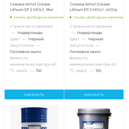
Смазка Aimol Grease
Смазка Aimol Grease
Lithium EP 2 MOLY, 18кг
Lithium EP 2 MOLY, 400гр
Узнать свободное наличие
Узнать свободное наличие
Страна изготовления
Страна изготовления
—
Нидерланды
—
Нидерланды
Цвет
—
Черный
Цвет
—
Черный
Загуститель
—
Загуститель
—
Литиевое мыло
Литиевое мыло
Вязкость
Вязкость
кинематическая при 40
кинематическая при 40
°С, мм2/с
—
150
°С, мм2/с
—
150
ЗАКАЗАТЬ
ЗАКАЗАТЬ