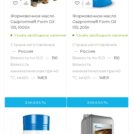
Формовочное масло
Формовочное масло
Gazpromneft Form Оil
Gazpromneft Form Оil
135, 1000л
135, 205л
Узнать свободное наличие
Узнать свободное наличие
Страна изготовления
Страна изготовления
—
Россия
—
Россия
Вязкость по ISO
—
150
Вязкость по ISO
—
150
Вязкость
Вязкость
кинематическая при 40
кинематическая при 40
°С, мм2/с
—
148,9
°С, мм2/с
—
148,9
ЗАКАЗАТЬ
ЗАКАЗАТЬ