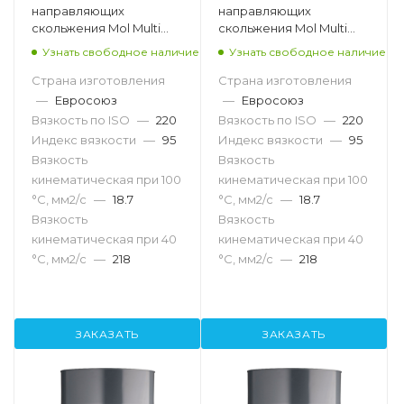
направляющих
направляющих
скольжения Mol Multi
скольжения Mol Multi
SW 220, 10л
SW 220, 180кг
Узнать свободное наличие
Узнать свободное наличие
Страна изготовления
Страна изготовления
—
Евросоюз
—
Евросоюз
Вязкость по ISO
—
220
Вязкость по ISO
—
220
Индекс вязкости
—
95
Индекс вязкости
—
95
Вязкость
Вязкость
кинематическая при 100
кинематическая при 100
°С, мм2/с
—
18.7
°С, мм2/с
—
18.7
Вязкость
Вязкость
кинематическая при 40
кинематическая при 40
°С, мм2/с
—
218
°С, мм2/с
—
218
ЗАКАЗАТЬ
ЗАКАЗАТЬ