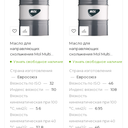
Масло для
Масло для
направляющих
направляющих
скольжения Mol Multi
скольжения Mol Multi
SW 32, 50кг
SW 46, 180кг
Узнать свободное наличие
Узнать свободное наличие
Страна изготовления
Страна изготовления
—
Евросоюз
—
Евросоюз
Вязкость по ISO
—
32
Вязкость по ISO
—
46
Индекс вязкости
—
110
Индекс вязкости
—
108
Вязкость
Вязкость
кинематическая при 100
кинематическая при 100
°С, мм2/с
—
5.6
°С, мм2/с
—
6.95
Вязкость
Вязкость
кинематическая при 40
кинематическая при 40
°С, мм2/с
—
32.8
°С, мм2/с
—
46