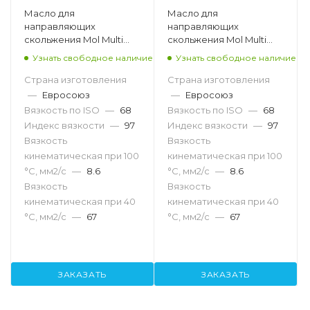
Масло для
Масло для
направляющих
направляющих
скольжения Mol Multi
скольжения Mol Multi
SW 68, 180кг
SW 68, 50кг
Узнать свободное наличие
Узнать свободное наличие
Страна изготовления
Страна изготовления
—
Евросоюз
—
Евросоюз
Вязкость по ISO
—
68
Вязкость по ISO
—
68
Индекс вязкости
—
97
Индекс вязкости
—
97
Вязкость
Вязкость
кинематическая при 100
кинематическая при 100
°С, мм2/с
—
8.6
°С, мм2/с
—
8.6
Вязкость
Вязкость
кинематическая при 40
кинематическая при 40
°С, мм2/с
—
67
°С, мм2/с
—
67
ЗАКАЗАТЬ
ЗАКАЗАТЬ