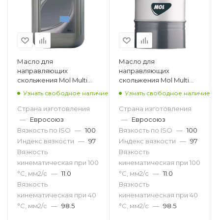
Масло для
Масло для
направляющих
направляющих
скольжения Mol Multi
скольжения Mol Multi
SW 100, 10л
SW 100, 180кг
Узнать свободное наличие
Узнать свободное наличие
Страна изготовления
Страна изготовления
—
Евросоюз
—
Евросоюз
Вязкость по ISO
—
100
Вязкость по ISO
—
100
Индекс вязкости
—
97
Индекс вязкости
—
97
Вязкость
Вязкость
кинематическая при 100
кинематическая при 100
°С, мм2/с
—
11.0
°С, мм2/с
—
11.0
Вязкость
Вязкость
кинематическая при 40
кинематическая при 40
°С, мм2/с
—
98.5
°С, мм2/с
—
98.5