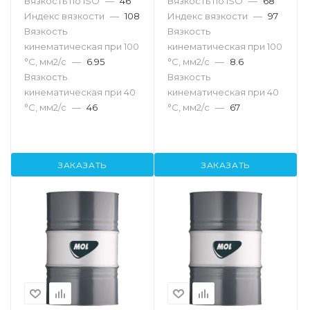
Вязкость по ISO
—
46
Вязкость по ISO
—
68
Индекс вязкости
—
108
Индекс вязкости
—
97
Вязкость
Вязкость
кинематическая при 100
кинематическая при 100
°С, мм2/с
—
6.95
°С, мм2/с
—
8.6
Вязкость
Вязкость
кинематическая при 40
кинематическая при 40
°С, мм2/с
—
46
°С, мм2/с
—
67
ЗАКАЗАТЬ
ЗАКАЗАТЬ