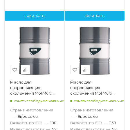
ЗАКАЗАТЬ
ЗАКАЗАТЬ
Масло для
Масло для
направляющих
направляющих
скольжения Mol Multi
скольжения Mol Multi
SW 100, 50кг
SW 150, 180кг
Узнать свободное наличие
Узнать свободное наличие
Страна изготовления
Страна изготовления
—
Евросоюз
—
Евросоюз
Вязкость по ISO
—
100
Вязкость по ISO
—
150
Индекс вязкости
—
97
Индекс вязкости
—
97