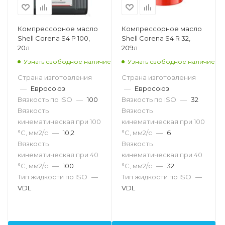
Компрессорное масло
Компрессорное масло
Shell Corena S4 P 100,
Shell Corena S4 R 32,
20л
209л
Узнать свободное наличие
Узнать свободное наличие
Страна изготовления
Страна изготовления
—
Евросоюз
—
Евросоюз
Вязкость по ISO
—
100
Вязкость по ISO
—
32
Вязкость
Вязкость
кинематическая при 100
кинематическая при 100
°С, мм2/с
—
10,2
°С, мм2/с
—
6
Вязкость
Вязкость
кинематическая при 40
кинематическая при 40
°С, мм2/с
—
100
°С, мм2/с
—
32
Тип жидкости по ISO
—
Тип жидкости по ISO
—
VDL
VDL