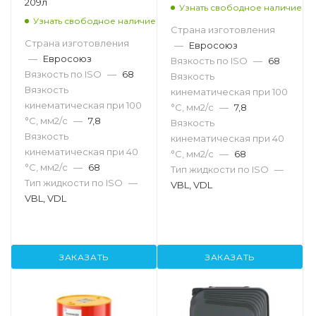
209л
Узнать свободное наличие
Узнать свободное наличие
Страна изготовления
Страна изготовления
—
Евросоюз
—
Евросоюз
Вязкость по ISO
—
68
Вязкость по ISO
—
68
Вязкость
Вязкость
кинематическая при 100
кинематическая при 100
°С, мм2/с
—
7,8
°С, мм2/с
—
7,8
Вязкость
Вязкость
кинематическая при 40
кинематическая при 40
°С, мм2/с
—
68
°С, мм2/с
—
68
Тип жидкости по ISO
—
Тип жидкости по ISO
—
VBL, VDL
VBL, VDL
ЗАКАЗАТЬ
ЗАКАЗАТЬ