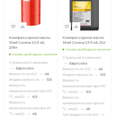
Компрессорное масло
Компрессорное масло
Shell Corena S3 R 46,
Shell Corena S3 R 46, 20л
209л
Узнать свободное наличие
Узнать свободное наличие
Страна изготовления
Страна изготовления
—
Евросоюз
—
Евросоюз
Вязкость по ISO
—
46
Вязкость по ISO
—
46
Индекс вязкости
—
105
Индекс вязкости
—
105
Вязкость
Вязкость
кинематическая при 100
кинематическая при 100
°С, мм2/с
—
6,9
°С, мм2/с
—
6,9
Вязкость
Вязкость
кинематическая при 40
кинематическая при 40
°С, мм2/с
—
46
°С, мм2/с
—
46
Тип жидкости по ISO
—