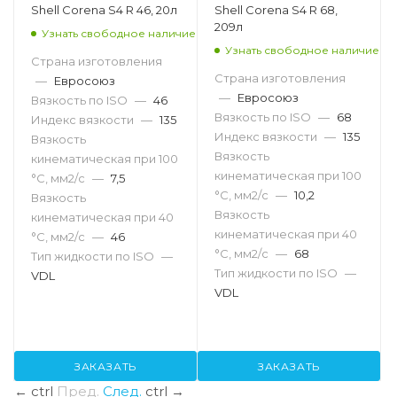
Shell Corena S4 R 46, 20л
Shell Corena S4 R 68,
209л
Узнать свободное наличие
Узнать свободное наличие
Страна изготовления
Страна изготовления
—
Евросоюз
—
Евросоюз
Вязкость по ISO
—
46
Вязкость по ISO
—
68
Индекс вязкости
—
135
Индекс вязкости
—
135
Вязкость
Вязкость
кинематическая при 100
кинематическая при 100
°С, мм2/с
—
7,5
°С, мм2/с
—
10,2
Вязкость
Вязкость
кинематическая при 40
кинематическая при 40
°С, мм2/с
—
46
°С, мм2/с
—
68
Тип жидкости по ISO
—
Тип жидкости по ISO
—
VDL
VDL
ЗАКАЗАТЬ
ЗАКАЗАТЬ
←
ctrl
Пред.
След.
ctrl
→