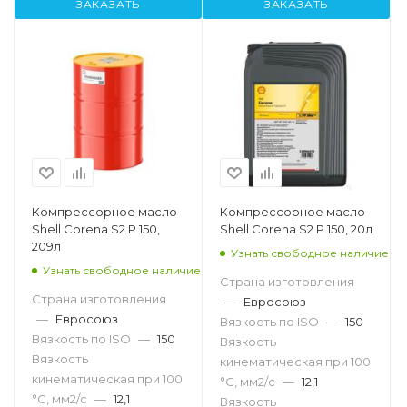
ЗАКАЗАТЬ
ЗАКАЗАТЬ
Компрессорное масло
Компрессорное масло
Shell Corena S2 P 150,
Shell Corena S2 P 150, 20л
209л
Узнать свободное наличие
Узнать свободное наличие
Страна изготовления
Страна изготовления
—
Евросоюз
—
Евросоюз
Вязкость по ISO
—
150
Вязкость по ISO
—
150
Вязкость
Вязкость
кинематическая при 100
кинематическая при 100
°С, мм2/с
—
12,1
°С, мм2/с
—
12,1
Вязкость