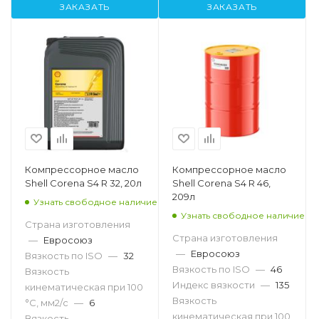
ЗАКАЗАТЬ
ЗАКАЗАТЬ
Компрессорное масло
Компрессорное масло
Shell Corena S4 R 32, 20л
Shell Corena S4 R 46,
209л
Узнать свободное наличие
Узнать свободное наличие
Страна изготовления
Страна изготовления
—
Евросоюз
—
Евросоюз
Вязкость по ISO
—
32
Вязкость по ISO
—
46
Вязкость
Индекс вязкости
—
135
кинематическая при 100
Вязкость
°С, мм2/с
—
6
кинематическая при 100
Вязкость