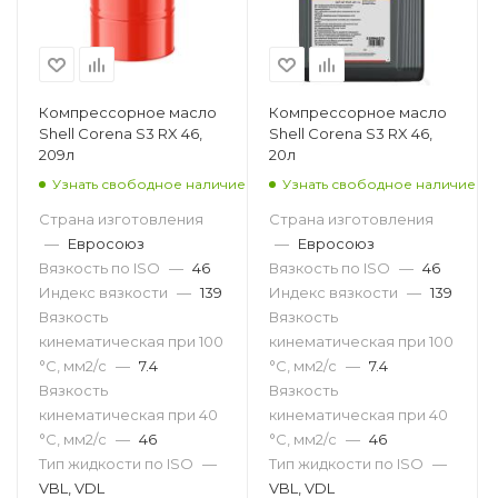
Компрессорное масло
Компрессорное масло
Shell Corena S3 RX 46,
Shell Corena S3 RX 46,
209л
20л
Узнать свободное наличие
Узнать свободное наличие
Страна изготовления
Страна изготовления
—
Евросоюз
—
Евросоюз
Вязкость по ISO
—
46
Вязкость по ISO
—
46
Индекс вязкости
—
139
Индекс вязкости
—
139
Вязкость
Вязкость
кинематическая при 100
кинематическая при 100
°С, мм2/с
—
7.4
°С, мм2/с
—
7.4
Вязкость
Вязкость
кинематическая при 40
кинематическая при 40
°С, мм2/с
—
46
°С, мм2/с
—
46
Тип жидкости по ISO
—
Тип жидкости по ISO
—
VBL, VDL
VBL, VDL