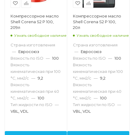
Компрессорное масло
Компрессорное масло
Shell Corena S2 P 100,
Shell Corena S2 P 100,
209л
20л
Узнать свободное наличие
Узнать свободное наличие
Страна изготовления
Страна изготовления
—
Евросоюз
—
Евросоюз
Вязкость по ISO
—
100
Вязкость по ISO
—
100
Вязкость
Вязкость
кинематическая при 100
кинематическая при 100
°С, мм2/с
—
9,2
°С, мм2/с
—
9,2
Вязкость
Вязкость
кинематическая при 40
кинематическая при 40
°С, мм2/с
—
100
°С, мм2/с
—
100
Тип жидкости по ISO
—
Тип жидкости по ISO
—
VBL, VDL
VBL, VDL