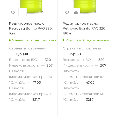
Редукторное масло
Редукторное масло
Petroyag Bonito PAG 320,
Petroyag Bonito PAG 320,
16кг
180кг
Узнать свободное наличие
Узнать свободное наличие
Страна изготовления
Страна изготовления
—
Турция
—
Турция
Вязкость по ISO
—
320
Вязкость по ISO
—
320
Индекс вязкости
—
207
Индекс вязкости
—
207
Вязкость
Вязкость
кинематическая при 100
кинематическая при 100
°С, мм2/с
—
47.05
°С, мм2/с
—
47.05
Вязкость
Вязкость
кинематическая при 40
кинематическая при 40
°С, мм2/с
—
321.7
°С, мм2/с
—
321.7