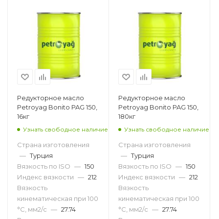
Редукторное масло
Редукторное масло
Petroyag Bonito PAG 150,
Petroyag Bonito PAG 150,
16кг
180кг
Узнать свободное наличие
Узнать свободное наличие
Страна изготовления
Страна изготовления
—
Турция
—
Турция
Вязкость по ISO
—
150
Вязкость по ISO
—
150
Индекс вязкости
—
212
Индекс вязкости
—
212
Вязкость
Вязкость
кинематическая при 100
кинематическая при 100
°С, мм2/с
—
27.74
°С, мм2/с
—
27.74