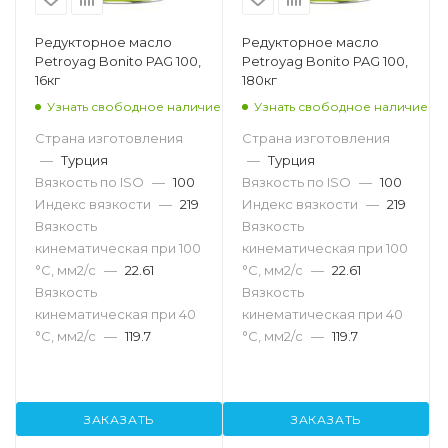
Редукторное масло
Редукторное масло
Petroyag Bonito PAG 100,
Petroyag Bonito PAG 100,
16кг
180кг
Узнать свободное наличие
Узнать свободное наличие
Страна изготовления
Страна изготовления
—
Турция
—
Турция
Вязкость по ISO
—
100
Вязкость по ISO
—
100
Индекс вязкости
—
219
Индекс вязкости
—
219
Вязкость
Вязкость
кинематическая при 100
кинематическая при 100
°С, мм2/с
—
22.61
°С, мм2/с
—
22.61
Вязкость
Вязкость
кинематическая при 40
кинематическая при 40
°С, мм2/с
—
119.7
°С, мм2/с
—
119.7
ЗАКАЗАТЬ
ЗАКАЗАТЬ