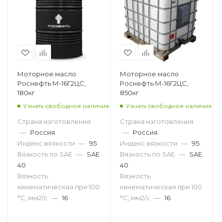
Моторное масло
Моторное масло
Роснефть М-16Г2ЦС,
Роснефть М-16Г2ЦС,
180кг
850кг
Узнать свободное наличие
Узнать свободное наличие
Страна изготовления
Страна изготовления
—
Россия
—
Россия
Индекс вязкости
—
95
Индекс вязкости
—
95
Вязкость по SAE
—
SAE
Вязкость по SAE
—
SAE
40
40
Вязкость
Вязкость
кинематическая при 100
кинематическая при 100
°С, мм2/с
—
16
°С, мм2/с
—
16