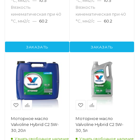
°С, мм2/с
—
10.5
°С, мм2/с
—
10.5
Вязкость
Вязкость
кинематическая при 40
кинематическая при 40
°С, мм2/с
—
60.2
°С, мм2/с
—
60.2
ЗАКАЗАТЬ
ЗАКАЗАТЬ
Моторное масло
Моторное масло
Valvoline Hybrid C2 5W-
Valvoline Hybrid C2 5W-
30, 20л
30, 5л
Узнать свободное наличие
Узнать свободное наличие