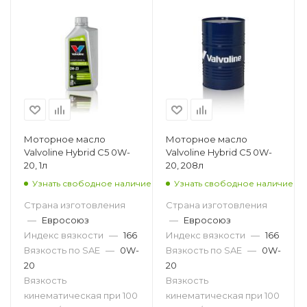
Моторное масло
Моторное масло
Valvoline Hybrid C5 0W-
Valvoline Hybrid C5 0W-
20, 1л
20, 208л
Узнать свободное наличие
Узнать свободное наличие
Страна изготовления
Страна изготовления
—
Евросоюз
—
Евросоюз
Индекс вязкости
—
166
Индекс вязкости
—
166
Вязкость по SAE
—
0W-
Вязкость по SAE
—
0W-
20
20
Вязкость
Вязкость
кинематическая при 100
кинематическая при 100