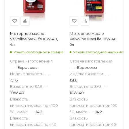
Моторное масло
Моторное масло
Valvoline MaxLife 10W-40,
Valvoline MaxLife 10W-40,
4л
5л
Узнать свободное наличие
Узнать свободное наличие
Страна изготовления
Страна изготовления
—
Евросоюз
—
Евросоюз
Индекс вязкости
—
Индекс вязкости
—
151.6
151.6
Вязкость по SAE
—
Вязкость по SAE
—
10W-40
10W-40
Вязкость
Вязкость
кинематическая при 100
кинематическая при 100
°С, мм2/с
—
14.2
°С, мм2/с
—
14.2
Вязкость
Вязкость
кинематическая при 40
кинематическая при 40