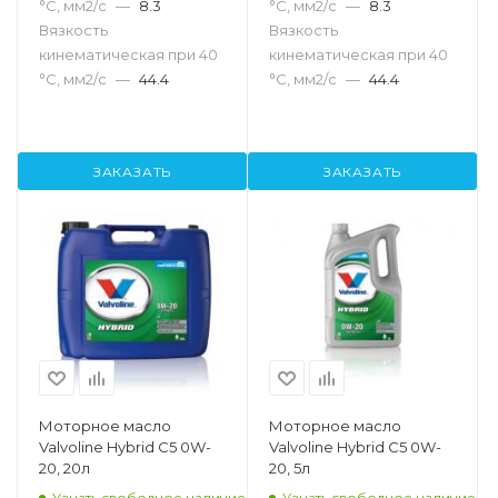
°С, мм2/с
—
8.3
°С, мм2/с
—
8.3
Вязкость
Вязкость
кинематическая при 40
кинематическая при 40
°С, мм2/с
—
44.4
°С, мм2/с
—
44.4
ЗАКАЗАТЬ
ЗАКАЗАТЬ
Моторное масло
Моторное масло
Valvoline Hybrid C5 0W-
Valvoline Hybrid C5 0W-
20, 20л
20, 5л
Узнать свободное наличие
Узнать свободное наличие