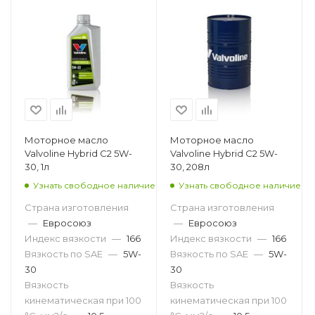
Моторное масло
Моторное масло
Valvoline Hybrid C2 5W-
Valvoline Hybrid C2 5W-
30, 1л
30, 208л
Узнать свободное наличие
Узнать свободное наличие
Страна изготовления
Страна изготовления
—
Евросоюз
—
Евросоюз
Индекс вязкости
—
166
Индекс вязкости
—
166
Вязкость по SAE
—
5W-
Вязкость по SAE
—
5W-
30
30
Вязкость
Вязкость
кинематическая при 100
кинематическая при 100