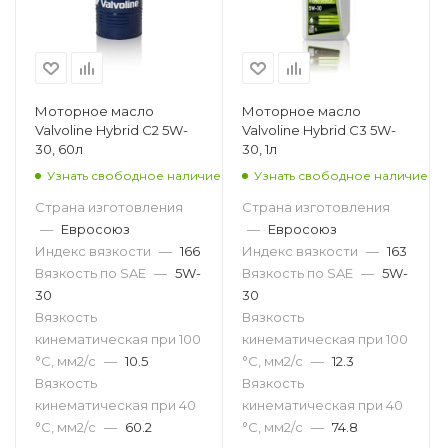
Моторное масло
Моторное масло
Valvoline Hybrid C2 5W-
Valvoline Hybrid C3 5W-
30, 60л
30, 1л
Узнать свободное наличие
Узнать свободное наличие
Страна изготовления
Страна изготовления
—
Евросоюз
—
Евросоюз
Индекс вязкости
—
166
Индекс вязкости
—
163
Вязкость по SAE
—
5W-
Вязкость по SAE
—
5W-
30
30
Вязкость
Вязкость
кинематическая при 100
кинематическая при 100
°С, мм2/с
—
10.5
°С, мм2/с
—
12.3
Вязкость
Вязкость
кинематическая при 40
кинематическая при 40
°С, мм2/с
—
60.2
°С, мм2/с
—
74.8