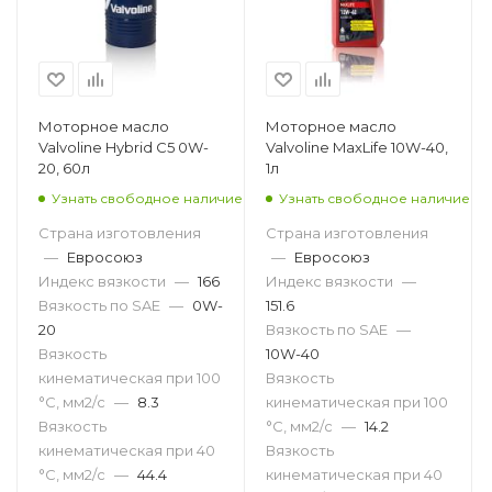
Моторное масло
Моторное масло
Valvoline Hybrid C5 0W-
Valvoline MaxLife 10W-40,
20, 60л
1л
Узнать свободное наличие
Узнать свободное наличие
Страна изготовления
Страна изготовления
—
Евросоюз
—
Евросоюз
Индекс вязкости
—
166
Индекс вязкости
—
Вязкость по SAE
—
0W-
151.6
20
Вязкость по SAE
—
Вязкость
10W-40
кинематическая при 100
Вязкость
°С, мм2/с
—
8.3
кинематическая при 100
Вязкость
°С, мм2/с
—
14.2
кинематическая при 40
Вязкость
°С, мм2/с
—
44.4
кинематическая при 40