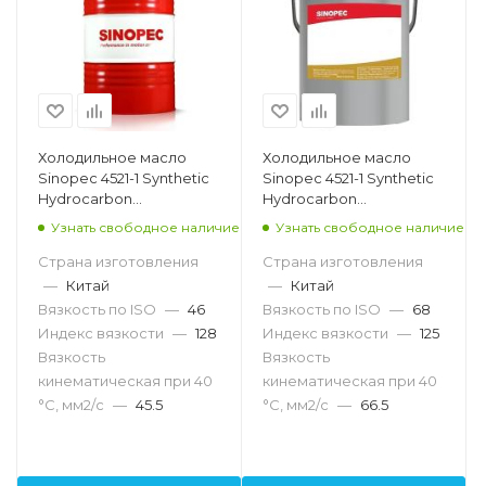
Холодильное масло
Холодильное масло
Sinopec 4521-1 Synthetic
Sinopec 4521-1 Synthetic
Hydrocarbon
Hydrocarbon
Refrigeration
Refrigeration
Узнать свободное наличие
Узнать свободное наличие
Compressor Oil 46, 200л
Compressor Oil 68, 18л
Страна изготовления
Страна изготовления
—
Китай
—
Китай
Вязкость по ISO
—
46
Вязкость по ISO
—
68
Индекс вязкости
—
128
Индекс вязкости
—
125
Вязкость
Вязкость
кинематическая при 40
кинематическая при 40
°С, мм2/с
—
45.5
°С, мм2/с
—
66.5