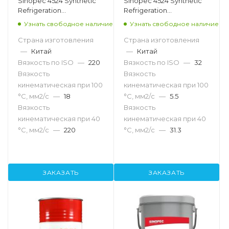
Sinopec 4524 Synthetic
Sinopec 4524 Synthetic
Refrigeration
Refrigeration
Compressor Oil 220, 200л
Compressor Oil 32, 18л
Узнать свободное наличие
Узнать свободное наличие
Страна изготовления
Страна изготовления
—
Китай
—
Китай
Вязкость по ISO
—
220
Вязкость по ISO
—
32
Вязкость
Вязкость
кинематическая при 100
кинематическая при 100
°С, мм2/с
—
18
°С, мм2/с
—
5.5
Вязкость
Вязкость
кинематическая при 40
кинематическая при 40
°С, мм2/с
—
220
°С, мм2/с
—
31.3
ЗАКАЗАТЬ
ЗАКАЗАТЬ