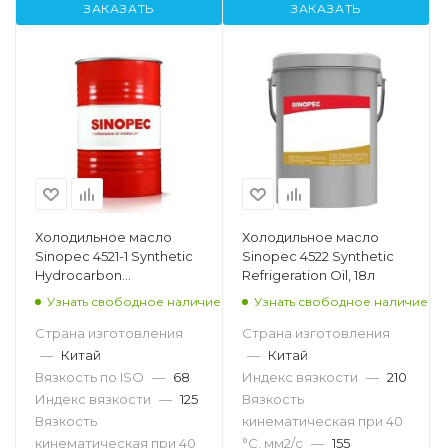
ЗАКАЗАТЬ
ЗАКАЗАТЬ
Холодильное масло
Холодильное масло
Sinopec 4521-1 Synthetic
Sinopec 4522 Synthetic
Hydrocarbon
Refrigeration Oil, 18л
Refrigeration
Узнать свободное наличие
Узнать свободное наличие
Compressor Oil 68, 200л
Страна изготовления
Страна изготовления
—
Китай
—
Китай
Вязкость по ISO
—
68
Индекс вязкости
—
210
Индекс вязкости
—
125
Вязкость
Вязкость
кинематическая при 40
кинематическая при 40
°С, мм2/с
—
155