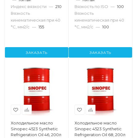
Индекс вязкости
—
210
Вязкость по ISO
—
100
Вязкость
Вязкость
кинематическая при 40
кинематическая при 40
°С, мм2/с
—
155
°С, мм2/с
—
100
ЗАКАЗАТЬ
ЗАКАЗАТЬ
Холодильное масло
Холодильное масло
Sinopec 4523 Synthetic
Sinopec 4523 Synthetic
Refrigeration Oil 46, 200л
Refrigeration Oil 68, 200л