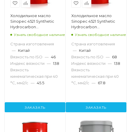
Холодильное масло
Холодильное масло
Sinopec 4521 Synthetic
Sinopec 4521 Synthetic
Hydrocarbon
Hydrocarbon
Refrigeration
Refrigeration
Узнать свободное наличие
Узнать свободное наличие
Compressor Oil 46, 200л
Compressor Oil 68, 200л
Страна изготовления
Страна изготовления
—
Китай
—
Китай
Вязкость по ISO
—
46
Вязкость по ISO
—
68
Индекс вязкости
—
138
Индекс вязкости
—
138
Вязкость
Вязкость
кинематическая при 40
кинематическая при 40
°С, мм2/с
—
45.5
°С, мм2/с
—
67.8
ЗАКАЗАТЬ
ЗАКАЗАТЬ