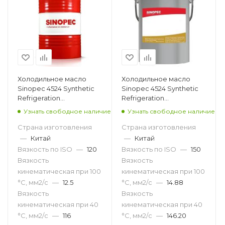
Холодильное масло
Холодильное масло
Sinopec 4524 Synthetic
Sinopec 4524 Synthetic
Refrigeration
Refrigeration
Compressor Oil 120, 200л
Compressor Oil 150, 18л
Узнать свободное наличие
Узнать свободное наличие
Страна изготовления
Страна изготовления
—
Китай
—
Китай
Вязкость по ISO
—
120
Вязкость по ISO
—
150
Вязкость
Вязкость
кинематическая при 100
кинематическая при 100
°С, мм2/с
—
12.5
°С, мм2/с
—
14.88
Вязкость
Вязкость
кинематическая при 40
кинематическая при 40
°С, мм2/с
—
116
°С, мм2/с
—
146.20