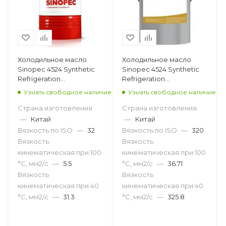
Холодильное масло
Холодильное масло
Sinopec 4524 Synthetic
Sinopec 4524 Synthetic
Refrigeration
Refrigeration
Compressor Oil 32, 200л
Compressor Oil 320, 18л
Узнать свободное наличие
Узнать свободное наличие
Страна изготовления
Страна изготовления
—
Китай
—
Китай
Вязкость по ISO
—
32
Вязкость по ISO
—
320
Вязкость
Вязкость
кинематическая при 100
кинематическая при 100
°С, мм2/с
—
5.5
°С, мм2/с
—
36.71
Вязкость
Вязкость
кинематическая при 40
кинематическая при 40
°С, мм2/с
—
31.3
°С, мм2/с
—
325.8