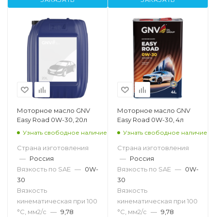
Моторное масло GNV
Моторное масло GNV
Easy Road 0W-30, 20л
Easy Road 0W-30, 4л
Узнать свободное наличие
Узнать свободное наличие
Страна изготовления
Страна изготовления
—
Россия
—
Россия
Вязкость по SAE
—
0W-
Вязкость по SAE
—
0W-
30
30
Вязкость
Вязкость
кинематическая при 100
кинематическая при 100
°С, мм2/с
—
9,78
°С, мм2/с
—
9,78