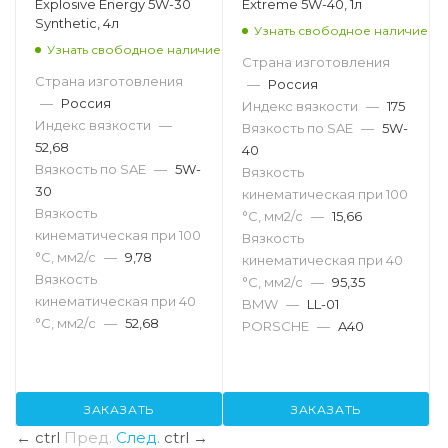
Explosive Energy 5W-30
Extreme 5W-40, 1л
Synthetic, 4л
Узнать свободное наличие
Узнать свободное наличие
Страна изготовления
Страна изготовления
—
Россия
—
Россия
Индекс вязкости
—
175
Индекс вязкости
—
Вязкость по SAE
—
5W-
52,68
40
Вязкость по SAE
—
5W-
Вязкость
30
кинематическая при 100
Вязкость
°С, мм2/с
—
15,66
кинематическая при 100
Вязкость
°С, мм2/с
—
9,78
кинематическая при 40
Вязкость
°С, мм2/с
—
95,35
кинематическая при 40
BMW
—
LL-01
°С, мм2/с
—
52,68
PORSCHE
—
A40
ЗАКАЗАТЬ
ЗАКАЗАТЬ
←
ctrl
Пред.
След.
ctrl
→