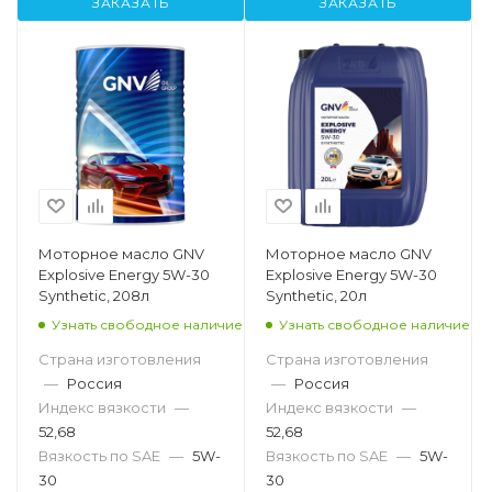
ЗАКАЗАТЬ
ЗАКАЗАТЬ
Моторное масло GNV
Моторное масло GNV
Explosive Energy 5W-30
Explosive Energy 5W-30
Synthetic, 208л
Synthetic, 20л
Узнать свободное наличие
Узнать свободное наличие
Страна изготовления
Страна изготовления
—
Россия
—
Россия
Индекс вязкости
—
Индекс вязкости
—
52,68
52,68
Вязкость по SAE
—
5W-
Вязкость по SAE
—
5W-
30
30