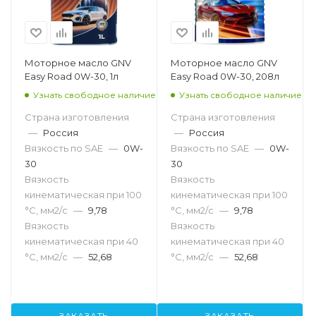
Моторное масло GNV
Моторное масло GNV
Easy Road 0W-30, 1л
Easy Road 0W-30, 208л
Узнать свободное наличие
Узнать свободное наличие
Страна изготовления
Страна изготовления
—
Россия
—
Россия
Вязкость по SAE
—
0W-
Вязкость по SAE
—
0W-
30
30
Вязкость
Вязкость
кинематическая при 100
кинематическая при 100
°С, мм2/с
—
9,78
°С, мм2/с
—
9,78
Вязкость
Вязкость
кинематическая при 40
кинематическая при 40
°С, мм2/с
—
52,68
°С, мм2/с
—
52,68
ЗАКАЗАТЬ
ЗАКАЗАТЬ