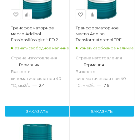
Трансформаторное
Трансформаторное
масло Addinol
масло Addinol
Erosionsflüssigkeit ED 2 L,
Transformatorenol TRF-
205л
GNX, 205л
Узнать свободное наличие
Узнать свободное наличие
Страна изготовления
Страна изготовления
—
Германия
—
Германия
Вязкость
Вязкость
кинематическая при 40
кинематическая при 40
°С, мм2/с
—
2.4
°С, мм2/с
—
7.6
ЗАКАЗАТЬ
ЗАКАЗАТЬ