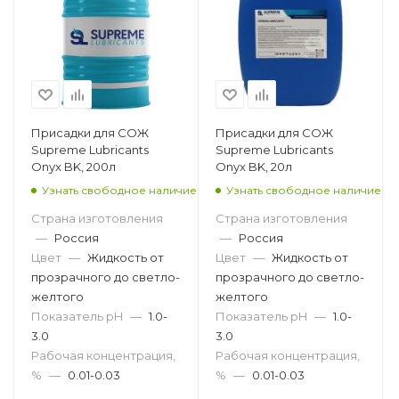
Присадки для СОЖ
Присадки для СОЖ
Supreme Lubricants
Supreme Lubricants
Onyx BK, 200л
Onyx BK, 20л
Узнать свободное наличие
Узнать свободное наличие
Страна изготовления
Страна изготовления
—
Россия
—
Россия
Цвет
—
Жидкость от
Цвет
—
Жидкость от
прозрачного до светло-
прозрачного до светло-
желтого
желтого
Показатель pH
—
1.0-
Показатель pH
—
1.0-
3.0
3.0
Рабочая концентрация,
Рабочая концентрация,
%
—
0.01-0.03
%
—
0.01-0.03