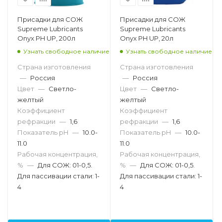
Присадки для СОЖ
Присадки для СОЖ
Supreme Lubricants
Supreme Lubricants
Onyx PH UP, 200л
Onyx PH UP, 20л
Узнать свободное наличие
Узнать свободное наличие
Страна изготовления
Страна изготовления
—
Россия
—
Россия
Цвет
—
Светло-
Цвет
—
Светло-
желтый
желтый
Коэффициент
Коэффициент
рефракции
—
1,6
рефракции
—
1,6
Показатель pH
—
10.0-
Показатель pH
—
10.0-
11.0
11.0
Рабочая концентрация,
Рабочая концентрация,
%
—
Для СОЖ: 01-0,5.
%
—
Для СОЖ: 01-0,5.
Для пассивации стали: 1-
Для пассивации стали: 1-
4
4