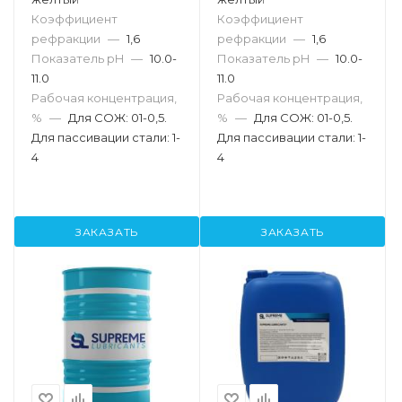
Коэффициент
Коэффициент
рефракции
—
1,6
рефракции
—
1,6
Показатель pH
—
10.0-
Показатель pH
—
10.0-
11.0
11.0
Рабочая концентрация,
Рабочая концентрация,
%
—
Для СОЖ: 01-0,5.
%
—
Для СОЖ: 01-0,5.
Для пассивации стали: 1-
Для пассивации стали: 1-
4
4
ЗАКАЗАТЬ
ЗАКАЗАТЬ