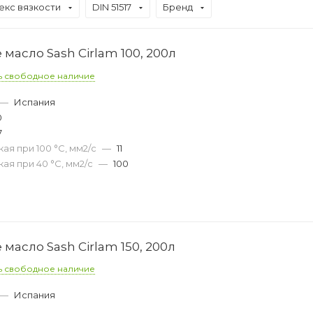
екс вязкости
DIN 51517
Бренд
асло Sash Cirlam 100, 200л
ь свободное наличие
—
Испания
0
7
ая при 100 °С, мм2/с
—
11
ая при 40 °С, мм2/с
—
100
асло Sash Cirlam 150, 200л
ь свободное наличие
—
Испания
0