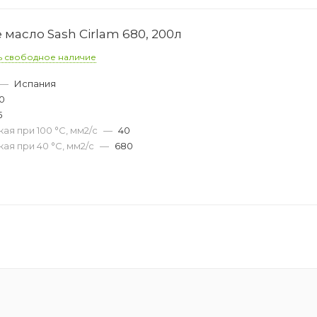
масло Sash Cirlam 680, 200л
ь свободное наличие
—
Испания
0
5
ая при 100 °С, мм2/с
—
40
ая при 40 °С, мм2/с
—
680