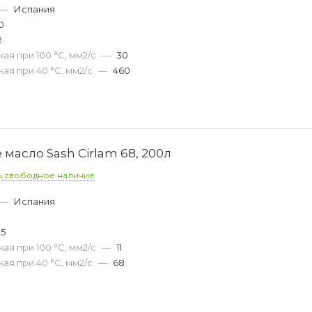
—
Испания
0
2
ая при 100 °С, мм2/с
—
30
ая при 40 °С, мм2/с
—
460
масло Sash Cirlam 68, 200л
ь свободное наличие
—
Испания
05
ая при 100 °С, мм2/с
—
11
ая при 40 °С, мм2/с
—
68