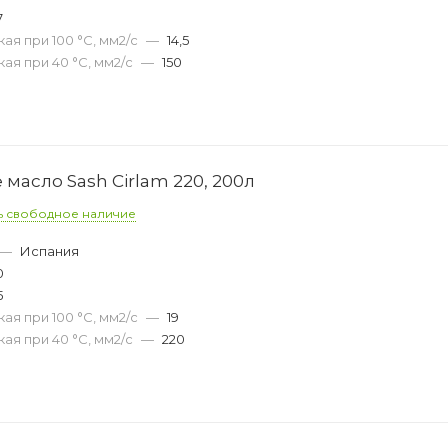
7
ая при 100 °С, мм2/с
—
14,5
ая при 40 °С, мм2/с
—
150
асло Sash Cirlam 220, 200л
ь свободное наличие
—
Испания
0
5
ая при 100 °С, мм2/с
—
19
ая при 40 °С, мм2/с
—
220