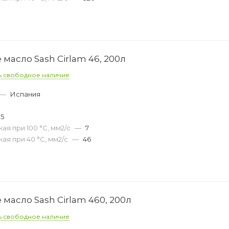
масло Sash Cirlam 46, 200л
ь свободное наличие
—
Испания
05
ая при 100 °С, мм2/с
—
7
ая при 40 °С, мм2/с
—
46
масло Sash Cirlam 460, 200л
ь свободное наличие