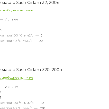
асло Sash Cirlam 32, 200л
ь свободное наличие
—
Испания
05
ая при 100 °С, мм2/с
—
5
ая при 40 °С, мм2/с
—
32
асло Sash Cirlam 320, 200л
ь свободное наличие
—
Испания
0
3
ая при 100 °С, мм2/с
—
23
ая при 40 °С, мм2/с
—
320