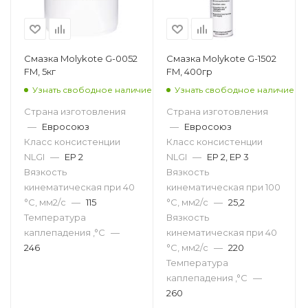
Смазка Molykote G-0052
Смазка Molykote G-1502
FM, 5кг
FM, 400гр
Узнать свободное наличие
Узнать свободное наличие
Страна изготовления
Страна изготовления
—
Евросоюз
—
Евросоюз
Класс консистенции
Класс консистенции
NLGI
—
EP 2
NLGI
—
EP 2, EP 3
Вязкость
Вязкость
кинематическая при 40
кинематическая при 100
°С, мм2/с
—
115
°С, мм2/с
—
25,2
Температура
Вязкость
каплепадения ,°C
—
кинематическая при 40
246
°С, мм2/с
—
220
Температура
каплепадения ,°C
—
260