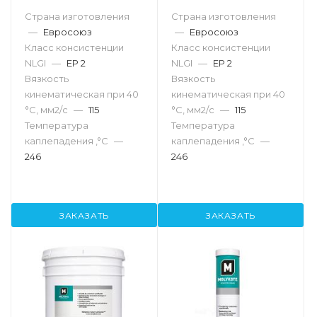
Страна изготовления
Страна изготовления
—
Евросоюз
—
Евросоюз
Класс консистенции
Класс консистенции
NLGI
—
EP 2
NLGI
—
EP 2
Вязкость
Вязкость
кинематическая при 40
кинематическая при 40
°С, мм2/с
—
115
°С, мм2/с
—
115
Температура
Температура
каплепадения ,°C
—
каплепадения ,°C
—
246
246
ЗАКАЗАТЬ
ЗАКАЗАТЬ