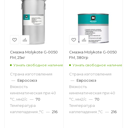
Смазка Molykote G-0050
Смазка Molykote G-0050
FM, 25кг
FM, 380гр
Узнать свободное наличие
Узнать свободное наличие
Страна изготовления
Страна изготовления
—
Евросоюз
—
Евросоюз
Вязкость
Вязкость
кинематическая при 40
кинематическая при 40
°С, мм2/с
—
70
°С, мм2/с
—
70
Температура
Температура
каплепадения ,°C
—
216
каплепадения ,°C
—
216