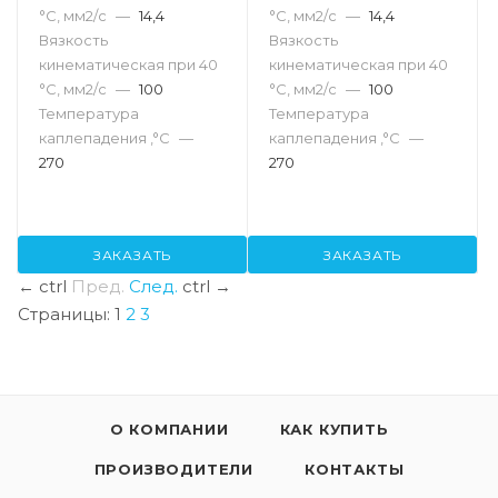
°С, мм2/с
—
14,4
°С, мм2/с
—
14,4
Вязкость
Вязкость
кинематическая при 40
кинематическая при 40
°С, мм2/с
—
100
°С, мм2/с
—
100
Температура
Температура
каплепадения ,°C
—
каплепадения ,°C
—
270
270
ЗАКАЗАТЬ
ЗАКАЗАТЬ
←
ctrl
Пред.
След.
ctrl
→
Страницы:
1
2
3
О КОМПАНИИ
КАК КУПИТЬ
ПРОИЗВОДИТЕЛИ
КОНТАКТЫ