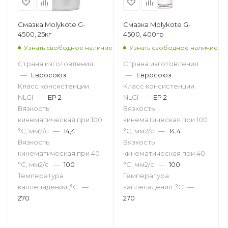
Смазка Molykote G-
Смазка Molykote G-
4500, 25кг
4500, 400гр
Узнать свободное наличие
Узнать свободное наличие
Страна изготовления
Страна изготовления
—
Евросоюз
—
Евросоюз
Класс консистенции
Класс консистенции
NLGI
—
EP 2
NLGI
—
EP 2
Вязкость
Вязкость
кинематическая при 100
кинематическая при 100
°С, мм2/с
—
14,4
°С, мм2/с
—
14,4
Вязкость
Вязкость
кинематическая при 40
кинематическая при 40
°С, мм2/с
—
100
°С, мм2/с
—
100
Температура
Температура
каплепадения ,°C
—
каплепадения ,°C
—
270
270