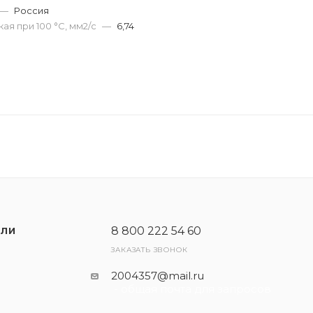
—
Россия
ая при 100 °С, мм2/с
—
6,74
8 800 222 54 60
ЕЛИ
ЗАКАЗАТЬ ЗВОНОК
2004357@mail.ru
- общая почта для запросов