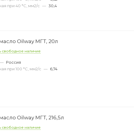
ая при 40 °С, мм2/с
—
30,4
асло Oilway МГТ, 20л
ь свободное наличие
—
Россия
ая при 100 °С, мм2/с
—
6,74
асло Oilway МГТ, 216,5л
ь свободное наличие