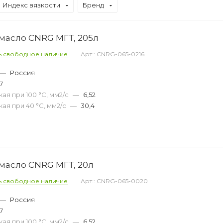
Индекс вязкости
Бренд
масло CNRG МГТ, 205л
ь свободное наличие
Арт.: CNRG-065-0216
—
Россия
7
ая при 100 °С, мм2/с
—
6,52
ая при 40 °С, мм2/с
—
30,4
масло CNRG МГТ, 20л
ь свободное наличие
Арт.: CNRG-065-0020
—
Россия
7
ая при 100 °С, мм2/с
—
6,52