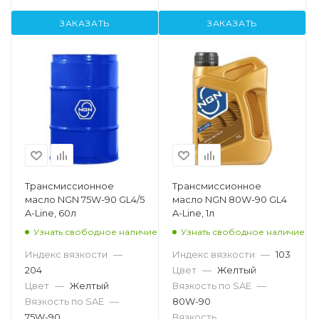
ЗАКАЗАТЬ
ЗАКАЗАТЬ
Трансмиссионное
Трансмиссионное
масло NGN 75W-90 GL4/5
масло NGN 80W-90 GL4
A-Line, 60л
A-Line, 1л
Узнать свободное наличие
Узнать свободное наличие
Индекс вязкости
—
Индекс вязкости
—
103
204
Цвет
—
Желтый
Цвет
—
Желтый
Вязкость по SAE
—
Вязкость по SAE
—
80W-90
75W-90
Вязкость