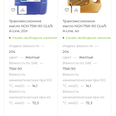
Трансмиссионное
Трансмиссионное
масло NGN 75W-90 GL4/5
масло NGN 75W-90 GL4/5
A-Line, 20л
A-Line, 4л
Узнать свободное наличие
Узнать свободное наличие
Индекс вязкости
—
Индекс вязкости
—
204
204
Цвет
—
Желтый
Цвет
—
Желтый
Вязкость по SAE
—
Вязкость по SAE
—
75W-90
75W-90
Вязкость
Вязкость
кинематическая при 100
кинематическая при 100
°С, мм2/с
—
14,1
°С, мм2/с
—
14,1
Вязкость
Вязкость
кинематическая при 40
кинематическая при 40
°С, мм2/с
—
72,3
°С, мм2/с
—
72,3