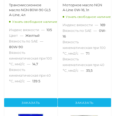
Трансмиссионное
Моторное масло NGN
масло NGN 80W-90 GL5
A-Line 0W-16, 1л
A-Line, 4л
Узнать свободное наличие
Узнать свободное наличие
Индекс вязкости
—
169
Индекс вязкости
—
105
Вязкость по SAE
—
0W-
Цвет
—
Желтый
16
Вязкость по SAE
—
Вязкость
80W-90
кинематическая при 100
Вязкость
°С, мм2/с
—
7.1
кинематическая при 100
Вязкость
°С, мм2/с
—
14,7
кинематическая при 40
Вязкость
°С, мм2/с
—
35,5
кинематическая при 40
°С, мм2/с
—
139.5
ЗАКАЗАТЬ
ЗАКАЗАТЬ