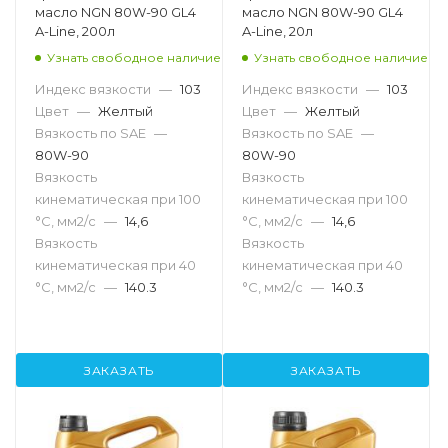
масло NGN 80W-90 GL4
масло NGN 80W-90 GL4
A-Line, 200л
A-Line, 20л
Узнать свободное наличие
Узнать свободное наличие
Индекс вязкости
—
103
Индекс вязкости
—
103
Цвет
—
Желтый
Цвет
—
Желтый
Вязкость по SAE
—
Вязкость по SAE
—
80W-90
80W-90
Вязкость
Вязкость
кинематическая при 100
кинематическая при 100
°С, мм2/с
—
14,6
°С, мм2/с
—
14,6
Вязкость
Вязкость
кинематическая при 40
кинематическая при 40
°С, мм2/с
—
140.3
°С, мм2/с
—
140.3
ЗАКАЗАТЬ
ЗАКАЗАТЬ