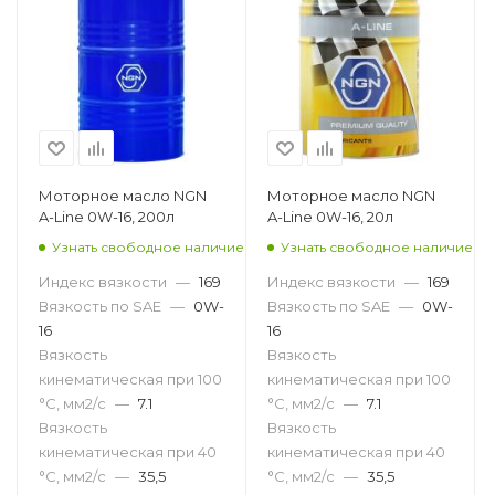
Моторное масло NGN
Моторное масло NGN
A-Line 0W-16, 200л
A-Line 0W-16, 20л
Узнать свободное наличие
Узнать свободное наличие
Индекс вязкости
—
169
Индекс вязкости
—
169
Вязкость по SAE
—
0W-
Вязкость по SAE
—
0W-
16
16
Вязкость
Вязкость
кинематическая при 100
кинематическая при 100
°С, мм2/с
—
7.1
°С, мм2/с
—
7.1
Вязкость
Вязкость
кинематическая при 40
кинематическая при 40
°С, мм2/с
—
35,5
°С, мм2/с
—
35,5