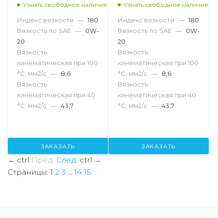
Узнать свободное наличие
Узнать свободное наличие
Индекс вязкости
—
180
Индекс вязкости
—
180
Вязкость по SAE
—
0W-
Вязкость по SAE
—
0W-
20
20
Вязкость
Вязкость
кинематическая при 100
кинематическая при 100
°С, мм2/с
—
8,6
°С, мм2/с
—
8,6
Вязкость
Вязкость
кинематическая при 40
кинематическая при 40
°С, мм2/с
—
43,7
°С, мм2/с
—
43,7
ЗАКАЗАТЬ
ЗАКАЗАТЬ
←
ctrl
Пред.
След.
ctrl
→
Страницы:
1
2
3
...
14
15