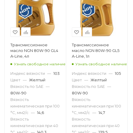
Трансмиссионное
Трансмиссионное
масло NGN 80W-90 GL4
масло NGN 80W-90 GL5
A-Line, 4л
A-Line, 1л
Узнать свободное наличие
Узнать свободное наличие
Индекс вязкости
—
103
Индекс вязкости
—
105
Цвет
—
Желтый
Цвет
—
Желтый
Вязкость по SAE
—
Вязкость по SAE
—
80W-90
80W-90
Вязкость
Вязкость
кинематическая при 100
кинематическая при 100
°С, мм2/с
—
14,6
°С, мм2/с
—
14,7
Вязкость
Вязкость
кинематическая при 40
кинематическая при 40
°С, мм2/с
—
140.3
°С, мм2/с
—
139.5