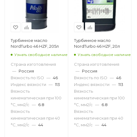
Турбинное масло
Турбинное масло
NordTurbo 46 HZF, 205л
NordTurbo 46 HZF, 20л
Узнать свободное наличие
Узнать свободное наличие
Страна изготовления
Страна изготовления
—
Россия
—
Россия
Вязкость по ISO
—
46
Вязкость по ISO
—
46
Индекс вязкости
—
113
Индекс вязкости
—
113
Вязкость
Вязкость
кинематическая при 100
кинематическая при 100
°С, мм2/с
—
6.8
°С, мм2/с
—
6.8
Вязкость
Вязкость
кинематическая при 40
кинематическая при 40
°С, мм2/с
—
44
°С, мм2/с
—
44