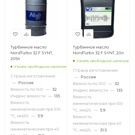
Турбинное масло
Турбинное масло
NordTurbo 32 F SYNT,
NordTurbo 32 F SYNT, 20л
205л
Узнать свободное наличие
Узнать свободное наличие
Страна изготовления
Страна изготовления
—
Россия
—
Россия
Вязкость по ISO
—
32
Вязкость по ISO
—
32
Индекс вязкости
—
135
Индекс вязкости
—
135
Вязкость
Вязкость
кинематическая при 100
кинематическая при 100
°С, мм2/с
—
5.9
°С, мм2/с
—
5.9
Вязкость
Вязкость
кинематическая при 40
кинематическая при 40
°С, мм2/с
—
31.5