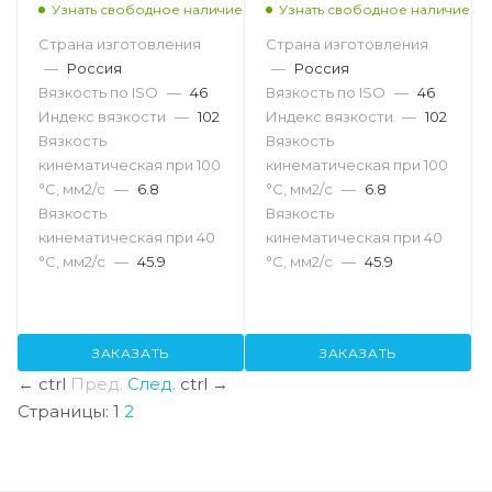
Узнать свободное наличие
Узнать свободное наличие
Страна изготовления
Страна изготовления
—
Россия
—
Россия
Вязкость по ISO
—
46
Вязкость по ISO
—
46
Индекс вязкости
—
102
Индекс вязкости
—
102
Вязкость
Вязкость
кинематическая при 100
кинематическая при 100
°С, мм2/с
—
6.8
°С, мм2/с
—
6.8
Вязкость
Вязкость
кинематическая при 40
кинематическая при 40
°С, мм2/с
—
45.9
°С, мм2/с
—
45.9
ЗАКАЗАТЬ
ЗАКАЗАТЬ
←
ctrl
Пред.
След.
ctrl
→
Страницы:
1
2