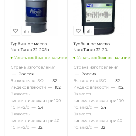
Турбинное масло
Турбинное масло
NordTurbo 32, 205л
NordTurbo 32, 20л
Узнать свободное наличие
Узнать свободное наличие
Страна изготовления
Страна изготовления
—
Россия
—
Россия
Вязкость по ISO
—
32
Вязкость по ISO
—
32
Индекс вязкости
—
102
Индекс вязкости
—
102
Вязкость
Вязкость
кинематическая при 100
кинематическая при 100
°С, мм2/с
—
5.4
°С, мм2/с
—
5.4
Вязкость
Вязкость
кинематическая при 40
кинематическая при 40
°С, мм2/с
—
32
°С, мм2/с
—
32