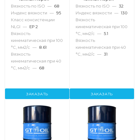
Вязкость по ISO
—
68
Вязкость по ISO
—
32
Индекс вязкости
—
95
Индекс вязкости
—
130
Класс консистенции
Вязкость
NLGI
—
EP 2
кинематическая при 100
Вязкость
°С, мм2/с
—
5.1
кинематическая при 100
Вязкость
°С, мм2/с
—
8.61
кинематическая при 40
Вязкость
°С, мм2/с
—
31
кинематическая при 40
°С, мм2/с
—
68
ЗАКАЗАТЬ
ЗАКАЗАТЬ