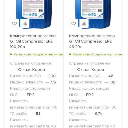
Компрессорное масло
Компрессорное масло
GT Oil Compressor EP2
GT Oil Compressor EP2
100, 20л
46, 20л
Узнать свободное наличие
Узнать свободное наличие
Страна изготовления
Страна изготовления
—
Южная Корея
—
Южная Корея
Вязкость по ISO
—
100
Вязкость по ISO
—
46
Индекс вязкости
—
95
Индекс вязкости
—
98
Класс консистенции
Класс консистенции
NLGI
—
EP 2
NLGI
—
EP 2
Вязкость
Вязкость
кинематическая при 100
кинематическая при 100
°С, мм2/с
—
11.1
°С, мм2/с
—
6.74
Вязкость
Вязкость
кинематическая при 40
кинематическая при 40