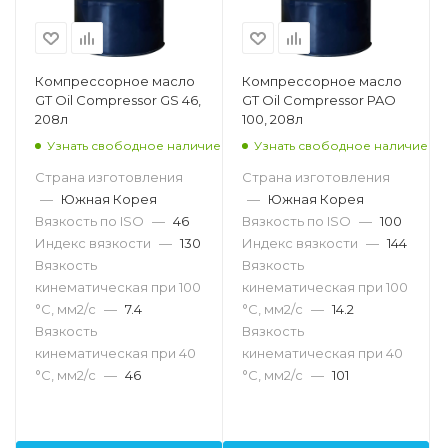
Компрессорное масло
Компрессорное масло
GT Oil Compressor GS 46,
GT Oil Compressor PAO
208л
100, 208л
Узнать свободное наличие
Узнать свободное наличие
Страна изготовления
Страна изготовления
—
Южная Корея
—
Южная Корея
Вязкость по ISO
—
46
Вязкость по ISO
—
100
Индекс вязкости
—
130
Индекс вязкости
—
144
Вязкость
Вязкость
кинематическая при 100
кинематическая при 100
°С, мм2/с
—
7.4
°С, мм2/с
—
14.2
Вязкость
Вязкость
кинематическая при 40
кинематическая при 40
°С, мм2/с
—
46
°С, мм2/с
—
101