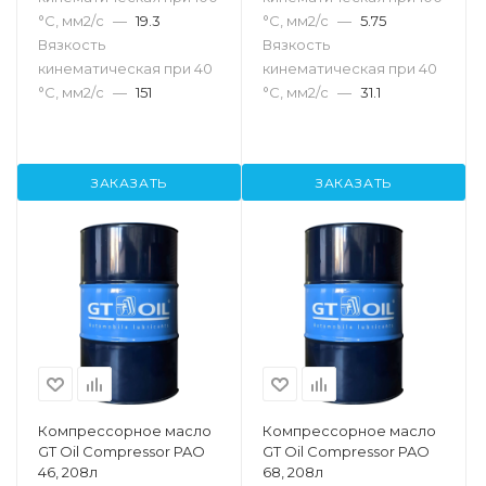
°С, мм2/с
—
19.3
°С, мм2/с
—
5.75
Вязкость
Вязкость
кинематическая при 40
кинематическая при 40
°С, мм2/с
—
151
°С, мм2/с
—
31.1
ЗАКАЗАТЬ
ЗАКАЗАТЬ
Компрессорное масло
Компрессорное масло
GT Oil Compressor PAO
GT Oil Compressor PAO
46, 208л
68, 208л