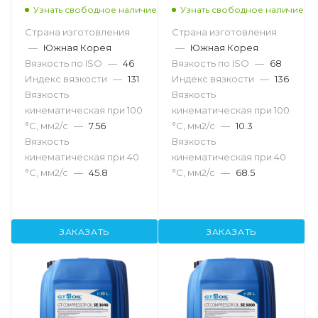
Узнать свободное наличие
Узнать свободное наличие
Страна изготовления
Страна изготовления
—
Южная Корея
—
Южная Корея
Вязкость по ISO
—
46
Вязкость по ISO
—
68
Индекс вязкости
—
131
Индекс вязкости
—
136
Вязкость
Вязкость
кинематическая при 100
кинематическая при 100
°С, мм2/с
—
7.56
°С, мм2/с
—
10.3
Вязкость
Вязкость
кинематическая при 40
кинематическая при 40
°С, мм2/с
—
45.8
°С, мм2/с
—
68.5
ЗАКАЗАТЬ
ЗАКАЗАТЬ