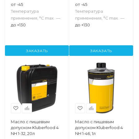
от -45
от -45
Температура
Температура
применения, °С max
—
применения, °С max
—
до +130
до +130
ЗАКАЗАТЬ
ЗАКАЗАТЬ
Масло с пищевым
Масло с пищевым
допуском Kluberfood 4
допуском Kluberfood 4
NH 1-32, 20л
NH 1-46, 1л