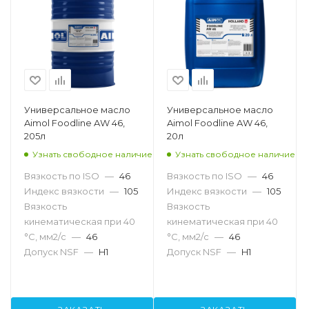
Универсальное масло
Универсальное масло
Aimol Foodline AW 46,
Aimol Foodline AW 46,
205л
20л
Узнать свободное наличие
Узнать свободное наличие
Вязкость по ISO
—
46
Вязкость по ISO
—
46
Индекс вязкости
—
105
Индекс вязкости
—
105
Вязкость
Вязкость
кинематическая при 40
кинематическая при 40
°С, мм2/с
—
46
°С, мм2/с
—
46
Допуск NSF
—
H1
Допуск NSF
—
H1