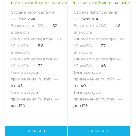
Узнать свободное наличие
Узнать свободное наличие
Страна изготовления
Страна изготовления
—
Бельгия
—
Бельгия
Вязкость по ISO
—
32
Вязкость по ISO
—
46
Вязкость
Вязкость
кинематическая при 100
кинематическая при 100
°С, мм2/с
—
5.8
°С, мм2/с
—
7.7
Вязкость
Вязкость
кинематическая при 40
кинематическая при 40
°С, мм2/с
—
32
°С, мм2/с
—
46
Температура
Температура
применения, °С min
—
применения, °С min
—
от -45
от -40
Температура
Температура
применения, °С max
—
применения, °С max
—
до +130
до +135
ЗАКАЗАТЬ
ЗАКАЗАТЬ