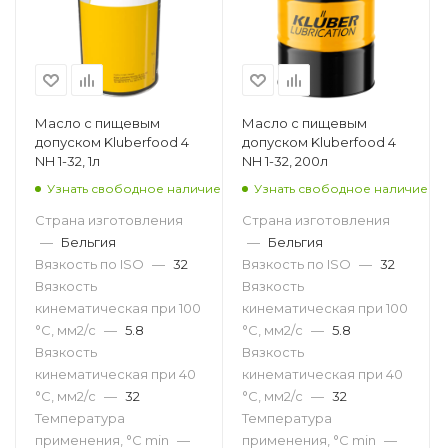
Масло с пищевым
Масло с пищевым
допуском Kluberfood 4
допуском Kluberfood 4
NH 1-32, 1л
NH 1-32, 200л
Узнать свободное наличие
Узнать свободное наличие
Страна изготовления
Страна изготовления
—
Бельгия
—
Бельгия
Вязкость по ISO
—
32
Вязкость по ISO
—
32
Вязкость
Вязкость
кинематическая при 100
кинематическая при 100
°С, мм2/с
—
5.8
°С, мм2/с
—
5.8
Вязкость
Вязкость
кинематическая при 40
кинематическая при 40
°С, мм2/с
—
32
°С, мм2/с
—
32
Температура
Температура
применения, °С min
—
применения, °С min
—