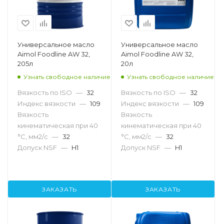
Универсальное масло
Универсальное масло
Aimol Foodline AW 32,
Aimol Foodline AW 32,
205л
20л
Узнать свободное наличие
Узнать свободное наличие
Вязкость по ISO
—
32
Вязкость по ISO
—
32
Индекс вязкости
—
109
Индекс вязкости
—
109
Вязкость
Вязкость
кинематическая при 40
кинематическая при 40
°С, мм2/с
—
32
°С, мм2/с
—
32
Допуск NSF
—
H1
Допуск NSF
—
H1
ЗАКАЗАТЬ
ЗАКАЗАТЬ