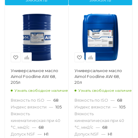
ЗАКАЗАТЬ
ЗАКАЗАТЬ
Универсальное масло
Универсальное масло
Aimol Foodline AW 68,
Aimol Foodline AW 68,
205л
20л
Узнать свободное наличие
Узнать свободное наличие
Вязкость по ISO
—
68
Вязкость по ISO
—
68
Индекс вязкости
—
105
Индекс вязкости
—
105
Вязкость
Вязкость
кинематическая при 40
кинематическая при 40
°С, мм2/с
—
68
°С, мм2/с
—
68
Допуск NSF
—
H1
Допуск NSF
—
H1