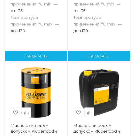
применения, °С min
—
применения, °С min
—
от -35
от -35
Температура
Температура
применения, °С max
—
применения, °С max
—
до +130
до +130
ЗАКАЗАТЬ
ЗАКАЗАТЬ
Масло с пищевым
Масло с пищевым
допуском Kluberfood 4
допуском Kluberfood 4