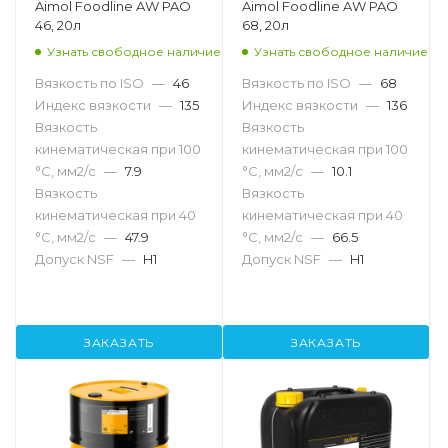
Aimol Foodline AW PAO
Aimol Foodline AW PAO
46, 20л
68, 20л
Узнать свободное наличие
Узнать свободное наличие
Вязкость по ISO
—
46
Вязкость по ISO
—
68
Индекс вязкости
—
135
Индекс вязкости
—
136
Вязкость
Вязкость
кинематическая при 100
кинематическая при 100
°С, мм2/с
—
7.9
°С, мм2/с
—
10.1
Вязкость
Вязкость
кинематическая при 40
кинематическая при 40
°С, мм2/с
—
47.9
°С, мм2/с
—
66.5
Допуск NSF
—
H1
Допуск NSF
—
H1
ЗАКАЗАТЬ
ЗАКАЗАТЬ