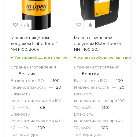
Масло с пищевым
Масло с пищевым
допуском Kluberfood 4
допуском Kluberfood 4
NH 1-100, 200л
NH 1-100, 20л
Узнать свободное наличие
Узнать свободное наличие
Страна изготовления
Страна изготовления
—
Бельгия
—
Бельгия
Вязкость по ISO
—
100
Вязкость по ISO
—
100
Индекс вязкости
—
120
Индекс вязкости
—
120
Вязкость
Вязкость
кинематическая при 100
кинематическая при 100
°С, мм2/с
—
13.8
°С, мм2/с
—
13.8
Вязкость
Вязкость
кинематическая при 40
кинематическая при 40
°С, мм2/с
—
100
°С, мм2/с
—
100
Температура
Температура