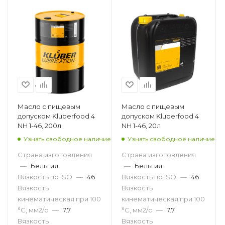
Масло с пищевым
Масло с пищевым
допуском Kluberfood 4
допуском Kluberfood 4
NH 1-46, 200л
NH 1-46, 20л
Узнать свободное наличие
Узнать свободное наличие
Страна изготовления
Страна изготовления
—
Бельгия
—
Бельгия
Вязкость по ISO
—
46
Вязкость по ISO
—
46
Вязкость
Вязкость
кинематическая при 100
кинематическая при 100
°С, мм2/с
—
7.7
°С, мм2/с
—
7.7
Вязкость
Вязкость