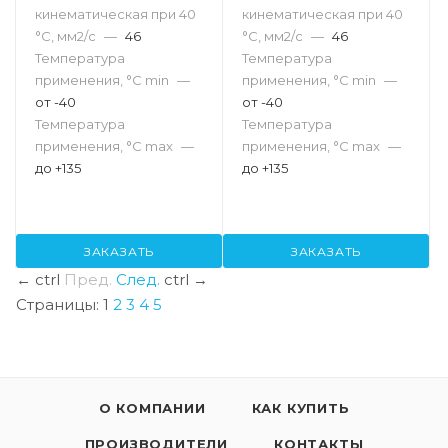
кинематическая при 40
кинематическая при 40
°С, мм2/с
—
46
°С, мм2/с
—
46
Температура
Температура
применения, °С min
—
применения, °С min
—
от -40
от -40
Температура
Температура
применения, °С max
—
применения, °С max
—
до +135
до +135
ЗАКАЗАТЬ
ЗАКАЗАТЬ
←
ctrl
Пред.
След.
ctrl
→
Страницы:
1
2
3
4
5
О КОМПАНИИ
КАК КУПИТЬ
ПРОИЗВОДИТЕЛИ
КОНТАКТЫ