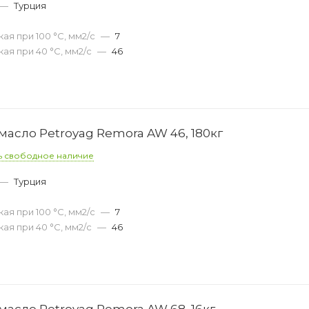
—
Турция
ая при 100 °С, мм2/с
—
7
ая при 40 °С, мм2/с
—
46
асло Petroyag Remora AW 46, 180кг
ь свободное наличие
—
Турция
ая при 100 °С, мм2/с
—
7
ая при 40 °С, мм2/с
—
46
асло Petroyag Remora AW 68, 16кг