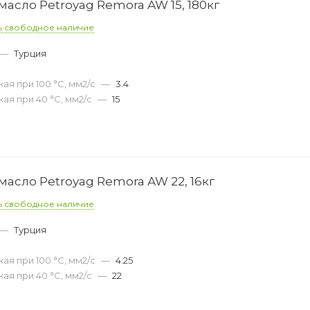
асло Petroyag Remora AW 15, 180кг
ь свободное наличие
—
Турция
ая при 100 °С, мм2/с
—
3.4
ая при 40 °С, мм2/с
—
15
асло Petroyag Remora AW 22, 16кг
ь свободное наличие
—
Турция
ая при 100 °С, мм2/с
—
4.25
ая при 40 °С, мм2/с
—
22