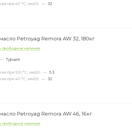
ая при 40 °С, мм2/с
—
32
асло Petroyag Remora AW 32, 180кг
ь свободное наличие
—
Турция
ая при 100 °С, мм2/с
—
5.3
ая при 40 °С, мм2/с
—
32
асло Petroyag Remora AW 46, 16кг
ь свободное наличие