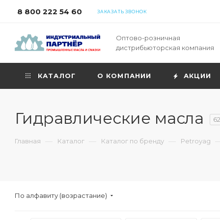
8 800 222 54 60
ЗАКАЗАТЬ ЗВОНОК
Оптово-розничная
дистрибьюторская компания
КАТАЛОГ
О КОМПАНИИ
АКЦИИ
Гидравлические масла
6
—
—
—
Главная
Каталог
Каталог по бренду
Petroyag
По алфавиту (возрастание)