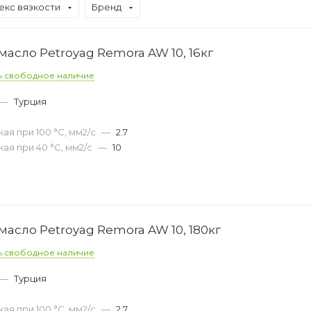
екс вязкости
Бренд
асло Petroyag Remora AW 10, 16кг
ь свободное наличие
—
Турция
ая при 100 °С, мм2/с
—
2.7
ая при 40 °С, мм2/с
—
10
асло Petroyag Remora AW 10, 180кг
ь свободное наличие
—
Турция
ая при 100 °С, мм2/с
—
2.7