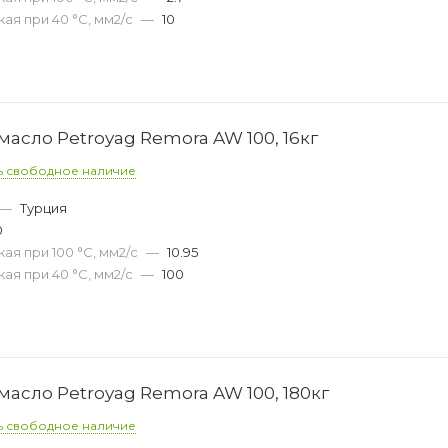
ая при 40 °С, мм2/с
—
10
асло Petroyag Remora AW 100, 16кг
ь свободное наличие
—
Турция
0
ая при 100 °С, мм2/с
—
10.95
ая при 40 °С, мм2/с
—
100
асло Petroyag Remora AW 100, 180кг
ь свободное наличие