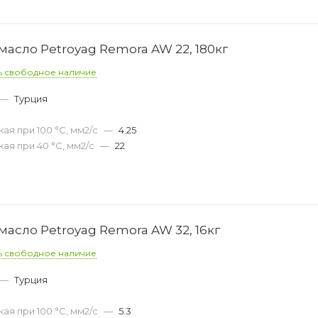
асло Petroyag Remora AW 22, 180кг
ь свободное наличие
—
Турция
ая при 100 °С, мм2/с
—
4.25
ая при 40 °С, мм2/с
—
22
асло Petroyag Remora AW 32, 16кг
ь свободное наличие
—
Турция
ая при 100 °С, мм2/с
—
5.3