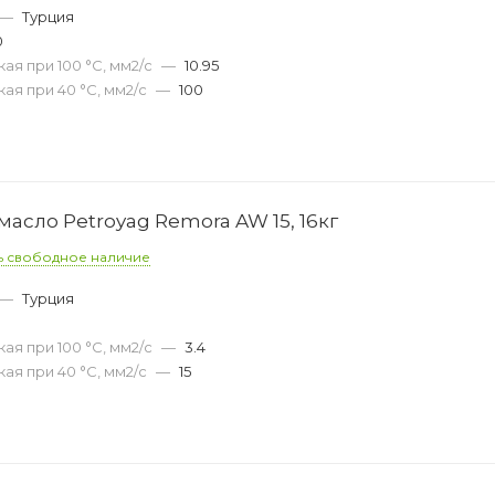
—
Турция
0
ая при 100 °С, мм2/с
—
10.95
ая при 40 °С, мм2/с
—
100
асло Petroyag Remora AW 15, 16кг
ь свободное наличие
—
Турция
ая при 100 °С, мм2/с
—
3.4
ая при 40 °С, мм2/с
—
15