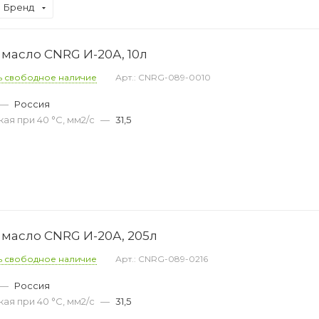
Бренд
масло CNRG И-20А, 10л
ь свободное наличие
Арт.: CNRG-089-0010
—
Россия
ая при 40 °С, мм2/с
—
31,5
масло CNRG И-20А, 205л
ь свободное наличие
Арт.: CNRG-089-0216
—
Россия
ая при 40 °С, мм2/с
—
31,5