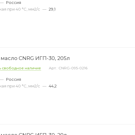
—
Россия
ая при 40 °С, мм2/с
—
29,1
масло CNRG ИГП-30, 205л
ь свободное наличие
Арт.: CNRG-095-0216
—
Россия
ая при 40 °С, мм2/с
—
44,2
масло CNRG ИГП-30, 20л