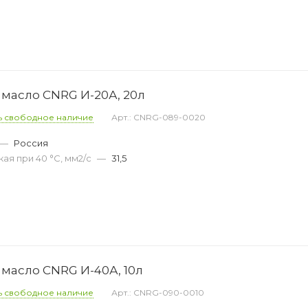
масло CNRG И-20А, 20л
ь свободное наличие
Арт.: CNRG-089-0020
—
Россия
ая при 40 °С, мм2/с
—
31,5
масло CNRG И-40А, 10л
ь свободное наличие
Арт.: CNRG-090-0010