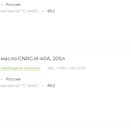
—
Россия
ая при 40 °С, мм2/с
—
69,2
масло CNRG И-40А, 205л
ь свободное наличие
Арт.: CNRG-090-0216
—
Россия
ая при 40 °С, мм2/с
—
69,2