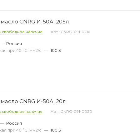
масло CNRG И-50А, 205л
ь свободное наличие
Арт.: CNRG-091-0216
—
Россия
ая при 40 °С, мм2/с
—
100,3
масло CNRG И-50А, 20л
ь свободное наличие
Арт.: CNRG-091-0020
—
Россия
ая при 40 °С, мм2/с
—
100,3