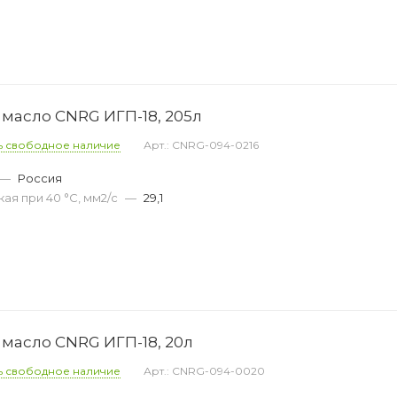
масло CNRG ИГП-18, 205л
ь свободное наличие
Арт.: CNRG-094-0216
—
Россия
ая при 40 °С, мм2/с
—
29,1
масло CNRG ИГП-18, 20л
ь свободное наличие
Арт.: CNRG-094-0020