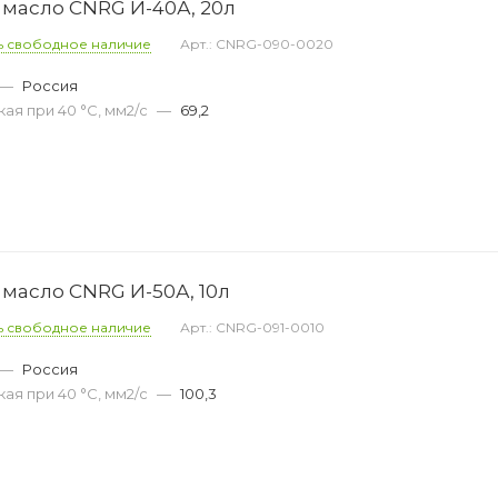
масло CNRG И-40А, 20л
ь свободное наличие
Арт.: CNRG-090-0020
—
Россия
ая при 40 °С, мм2/с
—
69,2
масло CNRG И-50А, 10л
ь свободное наличие
Арт.: CNRG-091-0010
—
Россия
ая при 40 °С, мм2/с
—
100,3