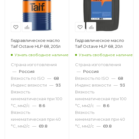
Гидравлическое масло
Гидравлическое масло
Taif Octave HLP 68, 205л
Taif Octave HLP 68, 20л
Узнать свободное наличие
Узнать свободное наличие
Страна изготовления
Страна изготовления
—
Россия
—
Россия
Вязкость по ISO
—
68
Вязкость по ISO
—
68
Индекс вязкости
—
93
Индекс вязкости
—
93
Вязкость
Вязкость
кинематическая при 100
кинематическая при 100
°С, мм2/с
—
8.6
°С, мм2/с
—
8.6
Вязкость
Вязкость
кинематическая при 40
кинематическая при 40
°С, мм2/с
—
69.8
°С, мм2/с
—
69.8