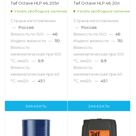
Taif Octave HLP 46, 205л
Taif Octave HLP 46, 20л
Узнать свободное наличие
Узнать свободное наличие
Страна изготовления
Страна изготовления
—
Россия
—
Россия
Вязкость по ISO
—
46
Вязкость по ISO
—
46
Индекс вязкости
—
110
Индекс вязкости
—
110
Вязкость
Вязкость
кинематическая при 100
кинематическая при 100
°С, мм2/с
—
6.9
°С, мм2/с
—
6.9
Вязкость
Вязкость
кинематическая при 40
кинематическая при 40
°С, мм2/с
—
45.1
°С, мм2/с
—
45.1
ЗАКАЗАТЬ
ЗАКАЗАТЬ