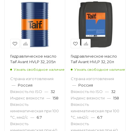
Гидравлическое масло
Гидравлическое масло
Taif Avant HVLP 32, 205л
Taif Avant HVLP 32, 20л
Узнать свободное наличие
Узнать свободное наличие
Страна изготовления
Страна изготовления
—
Россия
—
Россия
Вязкость по ISO
—
32
Вязкость по ISO
—
32
Индекс вязкости
—
158
Индекс вязкости
—
158
Вязкость
Вязкость
кинематическая при 100
кинематическая при 100
°С, мм2/с
—
6.7
°С, мм2/с
—
6.7
Вязкость
Вязкость
кинематическая при 40
кинематическая при 40