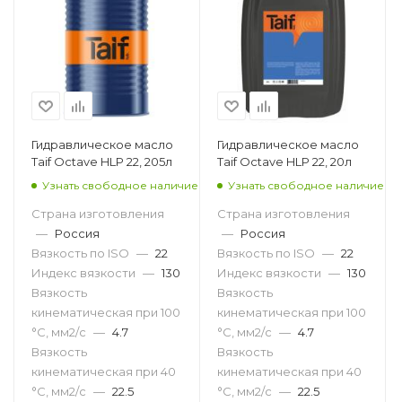
Гидравлическое масло
Гидравлическое масло
Taif Octave HLP 22, 205л
Taif Octave HLP 22, 20л
Узнать свободное наличие
Узнать свободное наличие
Страна изготовления
Страна изготовления
—
Россия
—
Россия
Вязкость по ISO
—
22
Вязкость по ISO
—
22
Индекс вязкости
—
130
Индекс вязкости
—
130
Вязкость
Вязкость
кинематическая при 100
кинематическая при 100
°С, мм2/с
—
4.7
°С, мм2/с
—
4.7
Вязкость
Вязкость
кинематическая при 40
кинематическая при 40
°С, мм2/с
—
22.5
°С, мм2/с
—
22.5