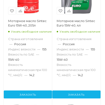
Моторное масло Sintec
Моторное масло Sintec
Euro 15W-40, 205л
Euro 15W-40, 4л
Узнать свободное наличие
Узнать свободное наличие
Страна изготовления
Страна изготовления
—
Россия
—
Россия
Индекс вязкости
—
155
Индекс вязкости
—
155
Вязкость по SAE
—
Вязкость по SAE
—
15W-40
15W-40
Вязкость
Вязкость
кинематическая при 100
кинематическая при 100
°С, мм2/с
—
14,2
°С, мм2/с
—
14,2
ЗАКАЗАТЬ
ЗАКАЗАТЬ