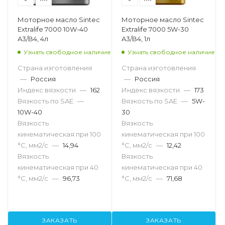
Моторное масло Sintec
Моторное масло Sintec
Extralife 7000 10W-40
Extralife 7000 5W-30
A3/B4, 4л
A3/B4, 1л
Узнать свободное наличие
Узнать свободное наличие
Страна изготовления
Страна изготовления
—
Россия
—
Россия
Индекс вязкости
—
162
Индекс вязкости
—
173
Вязкость по SAE
—
Вязкость по SAE
—
5W-
10W-40
30
Вязкость
Вязкость
кинематическая при 100
кинематическая при 100
°С, мм2/с
—
14,94
°С, мм2/с
—
12,42
Вязкость
Вязкость
кинематическая при 40
кинематическая при 40
°С, мм2/с
—
96,73
°С, мм2/с
—
71,68
ЗАКАЗАТЬ
ЗАКАЗАТЬ