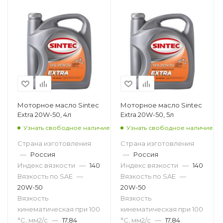
Моторное масло Sintec
Моторное масло Sintec
Extra 20W-50, 4л
Extra 20W-50, 5л
Узнать свободное наличие
Узнать свободное наличие
Страна изготовления
Страна изготовления
—
Россия
—
Россия
Индекс вязкости
—
140
Индекс вязкости
—
140
Вязкость по SAE
—
Вязкость по SAE
—
20W-50
20W-50
Вязкость
Вязкость
кинематическая при 100
кинематическая при 100
°С, мм2/с
—
17,84
°С, мм2/с
—
17,84