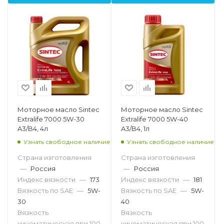
Моторное масло Sintec
Моторное масло Sintec
Extralife 7000 5W-30
Extralife 7000 5W-40
A3/B4, 4л
A3/B4, 1л
Узнать свободное наличие
Узнать свободное наличие
Страна изготовления
Страна изготовления
—
Россия
—
Россия
Индекс вязкости
—
173
Индекс вязкости
—
181
Вязкость по SAE
—
5W-
Вязкость по SAE
—
5W-
30
40
Вязкость
Вязкость
кинематическая при 100
кинематическая при 100