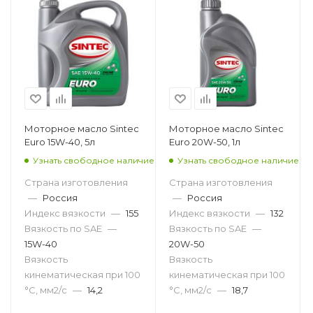
Моторное масло Sintec
Моторное масло Sintec
Euro 15W-40, 5л
Euro 20W-50, 1л
Узнать свободное наличие
Узнать свободное наличие
Страна изготовления
Страна изготовления
—
Россия
—
Россия
Индекс вязкости
—
155
Индекс вязкости
—
132
Вязкость по SAE
—
Вязкость по SAE
—
15W-40
20W-50
Вязкость
Вязкость
кинематическая при 100
кинематическая при 100
°С, мм2/с
—
14,2
°С, мм2/с
—
18,7