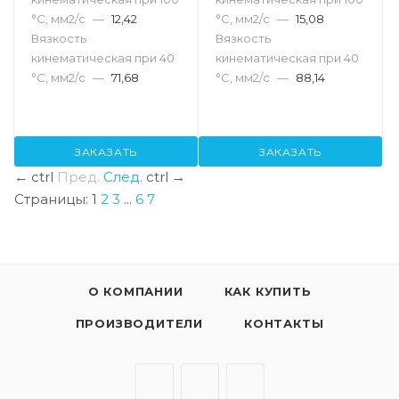
°С, мм2/с
—
12,42
°С, мм2/с
—
15,08
Вязкость
Вязкость
кинематическая при 40
кинематическая при 40
°С, мм2/с
—
71,68
°С, мм2/с
—
88,14
ЗАКАЗАТЬ
ЗАКАЗАТЬ
←
ctrl
Пред.
След.
ctrl
→
Страницы:
1
2
3
...
6
7
О КОМПАНИИ
КАК КУПИТЬ
ПРОИЗВОДИТЕЛИ
КОНТАКТЫ