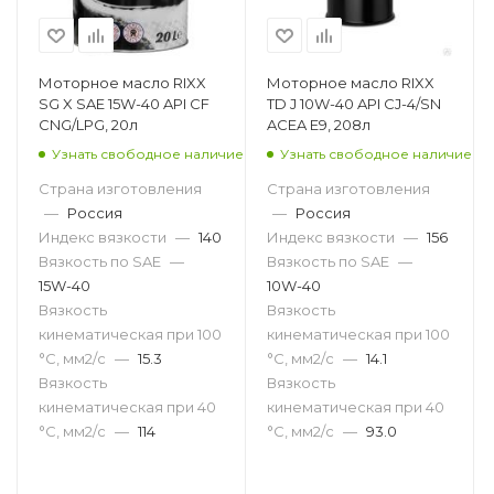
Моторное масло RIXX
Моторное масло RIXX
SG X SAE 15W-40 API CF
TD J 10W-40 API CJ-4/SN
CNG/LPG, 20л
ACEA E9, 208л
Узнать свободное наличие
Узнать свободное наличие
Страна изготовления
Страна изготовления
—
Россия
—
Россия
Индекс вязкости
—
140
Индекс вязкости
—
156
Вязкость по SAE
—
Вязкость по SAE
—
15W-40
10W-40
Вязкость
Вязкость
кинематическая при 100
кинематическая при 100
°С, мм2/с
—
15.3
°С, мм2/с
—
14.1
Вязкость
Вязкость
кинематическая при 40
кинематическая при 40
°С, мм2/с
—
114
°С, мм2/с
—
93.0