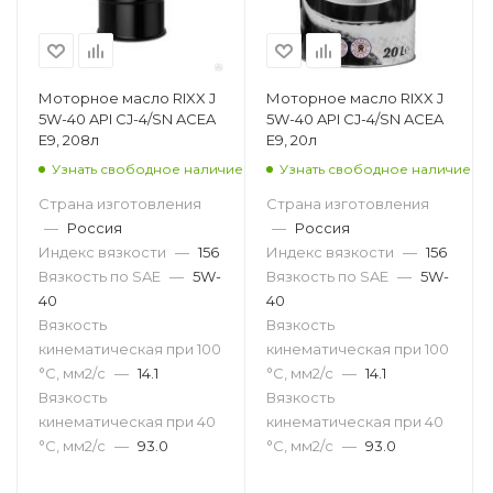
Моторное масло RIXX J
Моторное масло RIXX J
5W-40 API CJ-4/SN ACEA
5W-40 API CJ-4/SN ACEA
E9, 208л
E9, 20л
Узнать свободное наличие
Узнать свободное наличие
Страна изготовления
Страна изготовления
—
Россия
—
Россия
Индекс вязкости
—
156
Индекс вязкости
—
156
Вязкость по SAE
—
5W-
Вязкость по SAE
—
5W-
40
40
Вязкость
Вязкость
кинематическая при 100
кинематическая при 100
°С, мм2/с
—
14.1
°С, мм2/с
—
14.1
Вязкость
Вязкость
кинематическая при 40
кинематическая при 40
°С, мм2/с
—
93.0
°С, мм2/с
—
93.0