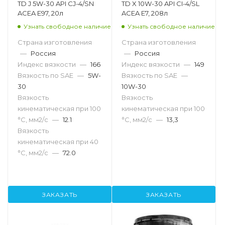
TD J 5W-30 API CJ-4/SN
TD X 10W-30 API CI-4/SL
ACEA E97, 20л
ACEA E7, 208л
Узнать свободное наличие
Узнать свободное наличие
Страна изготовления
Страна изготовления
—
Россия
—
Россия
Индекс вязкости
—
166
Индекс вязкости
—
149
Вязкость по SAE
—
5W-
Вязкость по SAE
—
30
10W-30
Вязкость
Вязкость
кинематическая при 100
кинематическая при 100
°С, мм2/с
—
12.1
°С, мм2/с
—
13,3
Вязкость
кинематическая при 40
°С, мм2/с
—
72.0
ЗАКАЗАТЬ
ЗАКАЗАТЬ