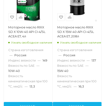
Моторное масло RIXX
Моторное масло RIXX
SD X 10W-40 API CI-4/SL
SD X 15W-40 API CI-4/SL
ACEA E7, 4л
ACEA E7, 208л
Узнать свободное наличие
Узнать свободное наличие
Страна изготовления
Страна изготовления
—
Россия
—
Россия
Индекс вязкости
—
149
Индекс вязкости
—
137
Вязкость по SAE
—
Вязкость по SAE
—
10W-40
15W-40
Вязкость
Вязкость
кинематическая при 100
кинематическая при 100
°С, мм2/с
—
13,3
°С, мм2/с
—
16,3