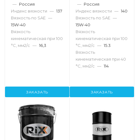
—
Россия
—
Россия
Индекс вязкости
—
137
Индекс вязкости
—
140
Вязкость по SAE
—
Вязкость по SAE
—
15W-40
15W-40
Вязкость
Вязкость
кинематическая при 100
кинематическая при 100
°С, мм2/с
—
16,3
°С, мм2/с
—
15.3
Вязкость
кинематическая при 40
°С, мм2/с
—
114
ЗАКАЗАТЬ
ЗАКАЗАТЬ