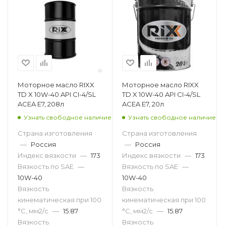
Моторное масло RIXX
Моторное масло RIXX
TD X 10W-40 API CI-4/SL
TD X 10W-40 API CI-4/SL
ACEA E7, 208л
ACEA E7, 20л
Узнать свободное наличие
Узнать свободное наличие
Страна изготовления
Страна изготовления
—
Россия
—
Россия
Индекс вязкости
—
173
Индекс вязкости
—
173
Вязкость по SAE
—
Вязкость по SAE
—
10W-40
10W-40
Вязкость
Вязкость
кинематическая при 100
кинематическая при 100
°С, мм2/с
—
15.87
°С, мм2/с
—
15.87
Вязкость
Вязкость