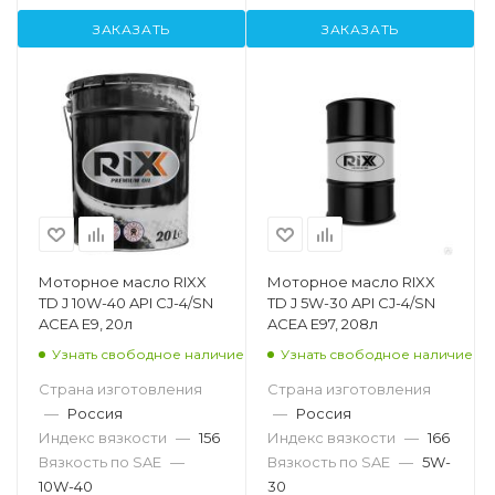
ЗАКАЗАТЬ
ЗАКАЗАТЬ
Моторное масло RIXX
Моторное масло RIXX
TD J 10W-40 API CJ-4/SN
TD J 5W-30 API CJ-4/SN
ACEA E9, 20л
ACEA E97, 208л
Узнать свободное наличие
Узнать свободное наличие
Страна изготовления
Страна изготовления
—
Россия
—
Россия
Индекс вязкости
—
156
Индекс вязкости
—
166
Вязкость по SAE
—
Вязкость по SAE
—
5W-
10W-40
30