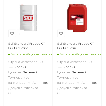
SLT Standard Freeze G11
SLT Standard Freeze G11
Diluted, 205л
Diluted, 20л
Узнать свободное наличие
Узнать свободное наличие
Страна изготовления
Страна изготовления
—
Россия
—
Россия
Цвет
—
Зеленый
Цвет
—
Зеленый
Температура
Температура
каплепадения ,°C
—
165
каплепадения ,°C
—
165
Допуск антифриза
—
Допуск антифриза
—
G11
G11