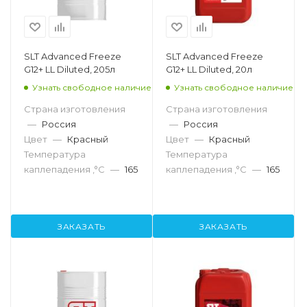
SLT Advanced Freeze
SLT Advanced Freeze
G12+ LL Diluted, 205л
G12+ LL Diluted, 20л
Узнать свободное наличие
Узнать свободное наличие
Страна изготовления
Страна изготовления
—
Россия
—
Россия
Цвет
—
Красный
Цвет
—
Красный
Температура
Температура
каплепадения ,°C
—
165
каплепадения ,°C
—
165
ЗАКАЗАТЬ
ЗАКАЗАТЬ